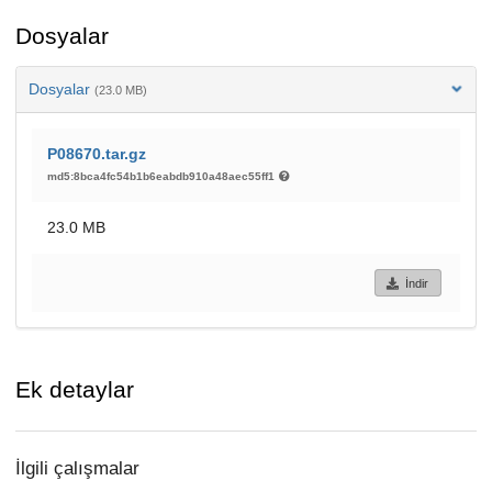
Dosyalar
Dosyalar
(23.0 MB)
P08670.tar.gz
md5:8bca4fc54b1b6eabdb910a48aec55ff1
23.0 MB
İndir
Ek detaylar
İlgili çalışmalar