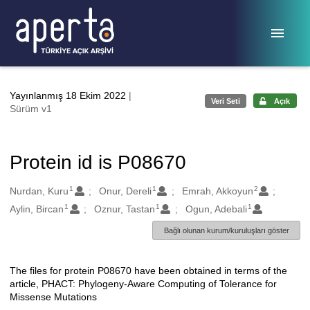
Ana sayfaya geç
Yayınlanmış 18 Ekim 2022
|
Veri Seti
Açık
Sürüm v1
Protein id is P08670
1
1
2
Oluşturanlar
Nurdan, Kuru
Onur, Dereli
Emrah, Akkoyun
1
1
1
Aylin, Bircan
Oznur, Tastan
Ogun, Adebali
Bağlı olunan kurum/kuruluşları göster
The files for protein P08670 have been obtained in terms of the
Açıklama
article, PHACT: Phylogeny-Aware Computing of Tolerance for
Missense Mutations