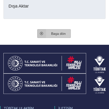
Dışa Aktar
Başa dön
TÜBİTAK ULAKBİM
İLETİŞİM