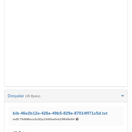
Dosyalar
(45 Bytes)
bib-46e2b12e-426e-49b5-829e-87014ff71c5d.txt
md5:79dfd8eca3c82a1940ba0eb19f648e84