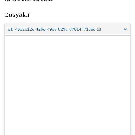
Açıklama
Dosyalar
bib-46e2b12e-426e-49b5-829e-87014ff71c5d.txt