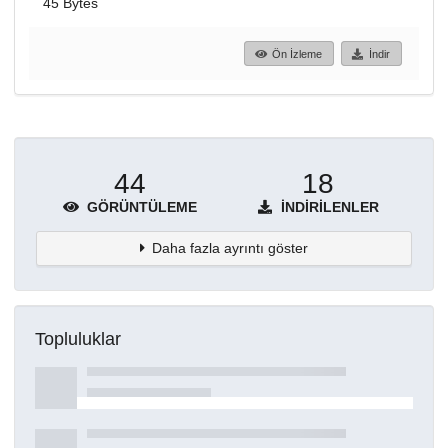
45 Bytes
Ön İzleme
İndir
44
18
GÖRÜNTÜLEME
İNDIRILENLER
Daha fazla ayrıntı göster
Topluluklar