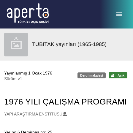
Ana sayfaya geç
TUBITAK yayınları (1965-1985)
Yayınlanmış 1 Ocak 1976
|
Dergi makalesi
Açık
Sürüm v1
1976 YILI ÇALIŞMA PROGRAMI
Oluşturanlar
YAPI ARAŞTIRMA ENSTİTÜSÜ
Yer no:6 Demirbaş no: 25