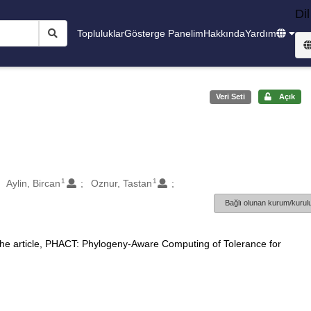
Dil
Topluluklar
Gösterge Panelim
Hakkında
Yardım
Veri Seti
Açık
1
1
Aylin, Bircan
Oznur, Tastan
Bağlı olunan kurum/kurulu
 the article, PHACT: Phylogeny-Aware Computing of Tolerance for