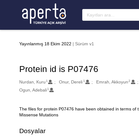
Ana sayfaya geç
Yayınlanmış 18 Ekim 2022
| Sürüm v1
Protein id is P07476
1
1
2
Oluşturanlar
Nurdan, Kuru
Onur, Dereli
Emrah, Akkoyun
1
Ogun, Adebali
The files for protein P07476 have been obtained in terms of
Açıklama
Missense Mutations
Dosyalar