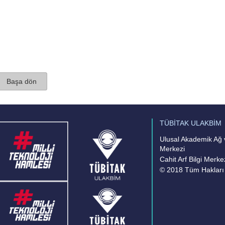
Başa dön
TÜBİTAK ULAKBİM
Ulusal Akademik Ağ v
Merkezi
Cahit Arf Bilgi Merke
© 2018 Tüm Hakları 