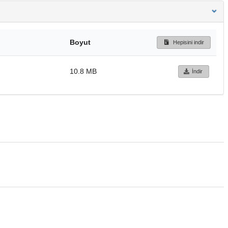
Boyut
Hepisini indir
10.8 MB
İndir