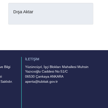
Dışa Aktar
İLETİŞİM
e Bilgi
Yüzüncüyıl, İşçi Blokları Mahallesi Muhsin
Yazıcıoğlu Caddesi No:51/C
zi
06530 Çankaya ANKARA
Saklıdır.
aperta@tubitak.gov.tr