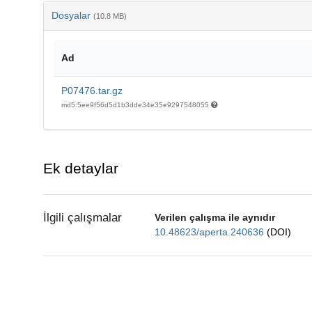
Dosyalar
(10.8 MB)
Ad
P07476.tar.gz
md5:5ee9f56d5d1b3dde34e35e9297548055
Ek detaylar
İlgili çalışmalar
Verilen çalışma ile aynıdır
10.48623/aperta.240636
(DOI)