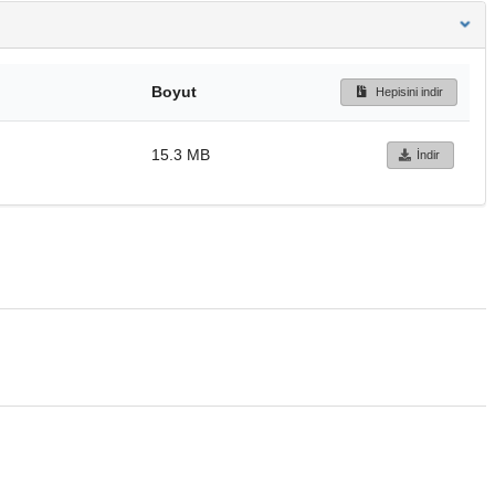
Boyut
Hepisini indir
15.3 MB
İndir