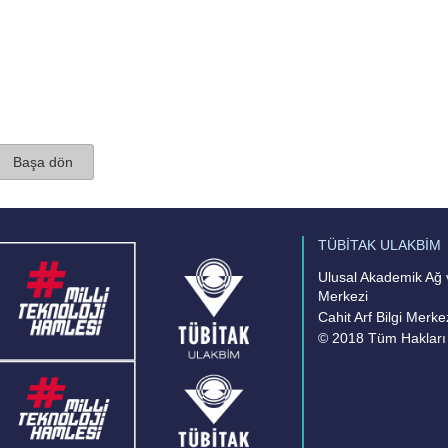
Başa dön
TÜBİTAK ULAKBİM
Ulusal Akademik Ağ v
Merkezi
Cahit Arf Bilgi Merke
© 2018 Tüm Hakları 