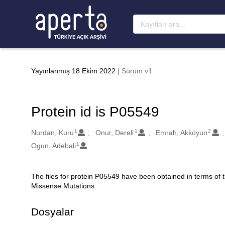
Ana sayfaya geç
Yayınlanmış 18 Ekim 2022
| Sürüm v1
Protein id is P05549
1
1
2
Oluşturanlar
Nurdan, Kuru
Onur, Dereli
Emrah, Akkoyun
1
Ogun, Adebali
The files for protein P05549 have been obtained in terms of
Açıklama
Missense Mutations
Dosyalar