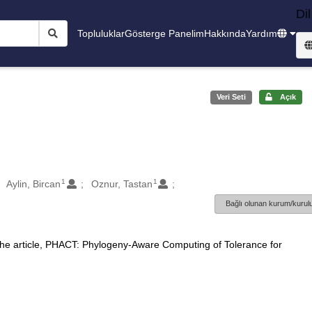
Dil
Topluluklar
Gösterge Panelim
Hakkında
Yardım
Veri Seti
Açık
1
1
Aylin, Bircan
Oznur, Tastan
Bağlı olunan kurum/kurulu
 the article, PHACT: Phylogeny-Aware Computing of Tolerance for