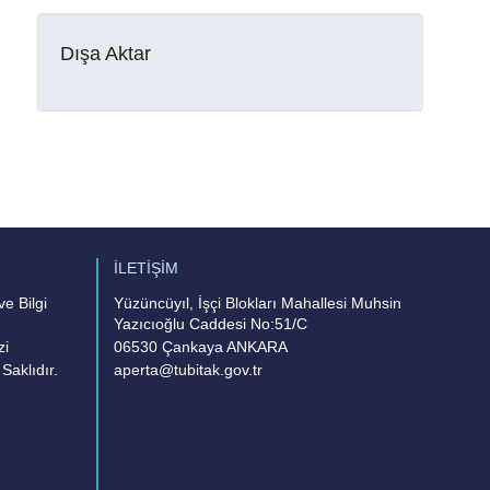
Dışa Aktar
İLETİŞİM
e Bilgi
Yüzüncüyıl, İşçi Blokları Mahallesi Muhsin
Yazıcıoğlu Caddesi No:51/C
zi
06530 Çankaya ANKARA
Saklıdır.
aperta@tubitak.gov.tr