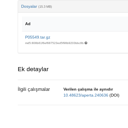
Dosyalar
(15.3 MB)
Ad
P05549.tar.gz
md5:808b61f6ef687523ed5f98b9203bbc8b
Ek detaylar
İlgili çalışmalar
Verilen çalışma ile aynıdır
10.48623/aperta.240636
(DOI)