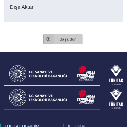
Dışa Aktar
Başa dön
TÜBİTAK ULAKBİM
İLETİŞİM