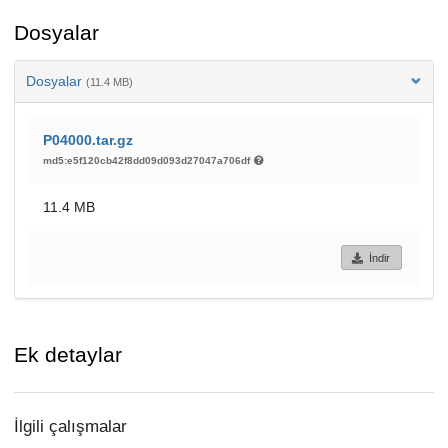
Dosyalar
Dosyalar
(11.4 MB)
P04000.tar.gz
md5:e5f120cb42f8dd09d093d27047a706df
11.4 MB
İndir
Ek detaylar
İlgili çalışmalar