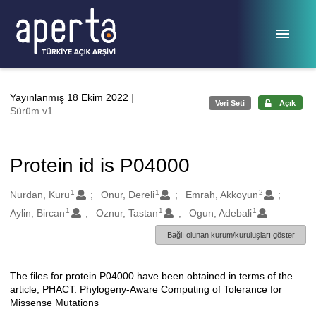
Ana sayfaya geç
Yayınlanmış 18 Ekim 2022
|
Veri Seti
Açık
Sürüm v1
Protein id is P04000
1
1
2
Oluşturanlar
Nurdan, Kuru
Onur, Dereli
Emrah, Akkoyun
1
1
1
Aylin, Bircan
Oznur, Tastan
Ogun, Adebali
Bağlı olunan kurum/kuruluşları göster
The files for protein P04000 have been obtained in terms of the
Açıklama
article, PHACT: Phylogeny-Aware Computing of Tolerance for
Missense Mutations