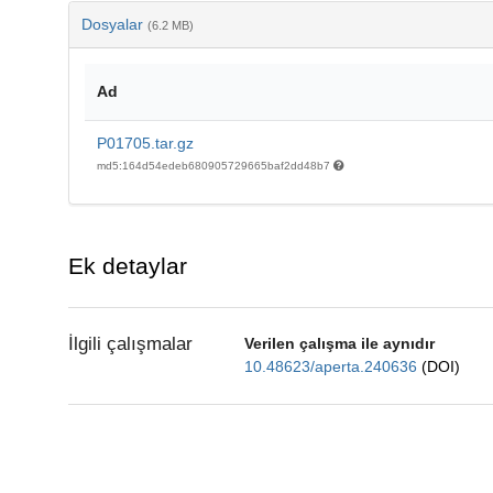
Dosyalar
(6.2 MB)
Ad
P01705.tar.gz
md5:164d54edeb680905729665baf2dd48b7
Ek detaylar
İlgili çalışmalar
Verilen çalışma ile aynıdır
10.48623/aperta.240636
(DOI)