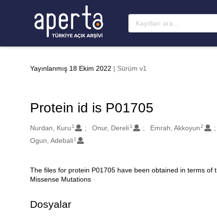
Ana sayfaya geç
Yayınlanmış 18 Ekim 2022
| Sürüm v1
Protein id is P01705
1
1
2
Oluşturanlar
Nurdan, Kuru
Onur, Dereli
Emrah, Akkoyun
1
Ogun, Adebali
The files for protein P01705 have been obtained in terms of
Açıklama
Missense Mutations
Dosyalar