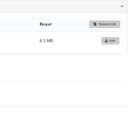
Boyut
Hepisini indir
6.2 MB
İndir