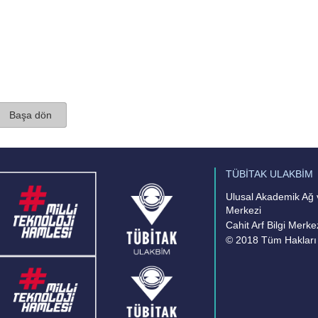
Başa dön
TÜBİTAK ULAKBİM
Ulusal Akademik Ağ v
Merkezi
Cahit Arf Bilgi Merke
© 2018 Tüm Hakları 