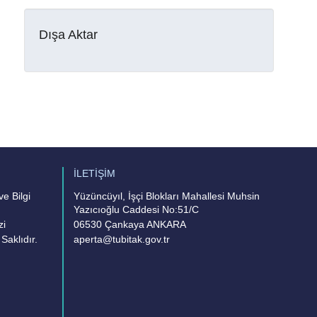
Dışa Aktar
İLETİŞİM
e Bilgi
Yüzüncüyıl, İşçi Blokları Mahallesi Muhsin
Yazıcıoğlu Caddesi No:51/C
zi
06530 Çankaya ANKARA
Saklıdır.
aperta@tubitak.gov.tr