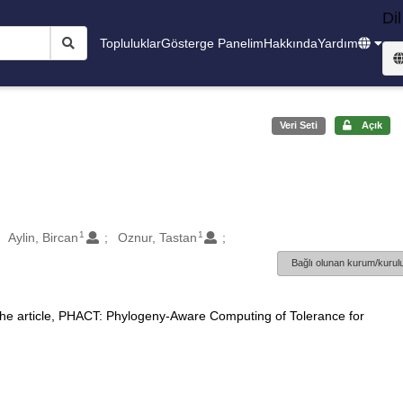
Dil
Topluluklar
Gösterge Panelim
Hakkında
Yardım
Veri Seti
Açık
1
1
Aylin, Bircan
Oznur, Tastan
Bağlı olunan kurum/kurulu
 the article, PHACT: Phylogeny-Aware Computing of Tolerance for