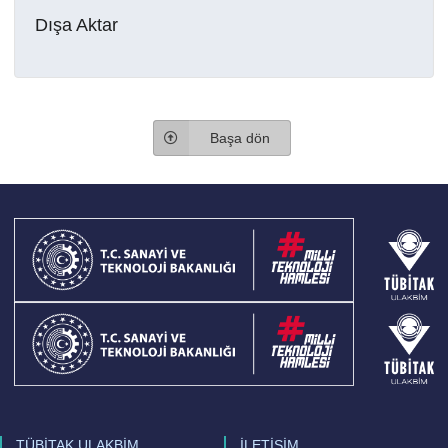
Dışa Aktar
Başa dön
TÜBİTAK ULAKBİM
İLETİŞİM