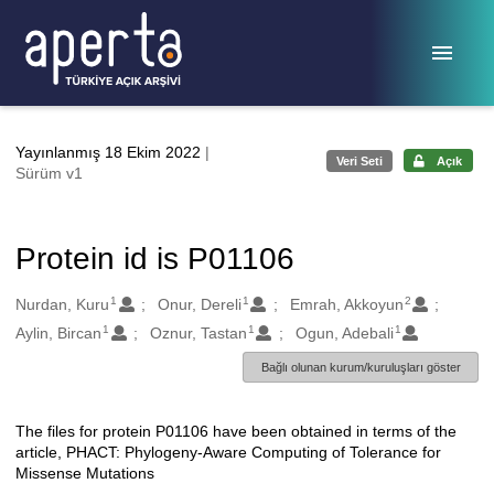
Ana sayfaya geç
Yayınlanmış 18 Ekim 2022
|
Veri Seti
Açık
Sürüm v1
Protein id is P01106
1
1
2
Oluşturanlar
Nurdan, Kuru
Onur, Dereli
Emrah, Akkoyun
1
1
1
Aylin, Bircan
Oznur, Tastan
Ogun, Adebali
Bağlı olunan kurum/kuruluşları göster
The files for protein P01106 have been obtained in terms of the
Açıklama
article, PHACT: Phylogeny-Aware Computing of Tolerance for
Missense Mutations