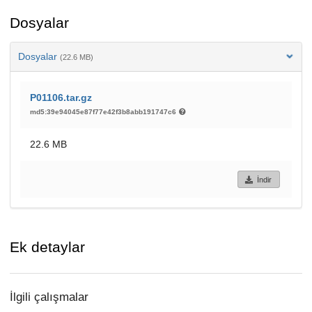
Dosyalar
Dosyalar
(22.6 MB)
P01106.tar.gz
md5:39e94045e87f77e42f3b8abb191747c6
22.6 MB
İndir
Ek detaylar
İlgili çalışmalar