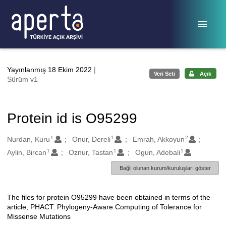
Ana sayfaya geç
Yayınlanmış 18 Ekim 2022
|
Veri Seti
Açık
Sürüm v1
Protein id is O95299
1
1
2
Oluşturanlar
Nurdan, Kuru
Onur, Dereli
Emrah, Akkoyun
1
1
1
Aylin, Bircan
Oznur, Tastan
Ogun, Adebali
Bağlı olunan kurum/kuruluşları göster
The files for protein O95299 have been obtained in terms of the
Açıklama
article, PHACT: Phylogeny-Aware Computing of Tolerance for
Missense Mutations