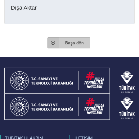
Dışa Aktar
Başa dön
TÜBİTAK ULAKBİM
İLETİŞİM