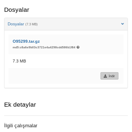
Dosyalar
Dosyalar
(7.3 MB)
O95299.tar.gz
md5:c8a6e9b03c3721e4a4298cdd586b1f84
7.3 MB
İndir
Ek detaylar
İlgili çalışmalar