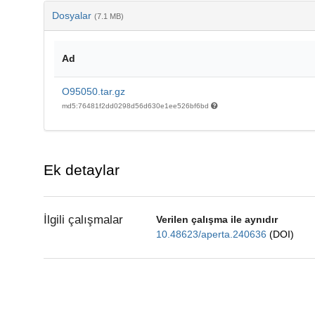
Dosyalar
(7.1 MB)
Ad
O95050.tar.gz
md5:76481f2dd0298d56d630e1ee526bf6bd
Ek detaylar
İlgili çalışmalar
Verilen çalışma ile aynıdır
10.48623/aperta.240636
(DOI)