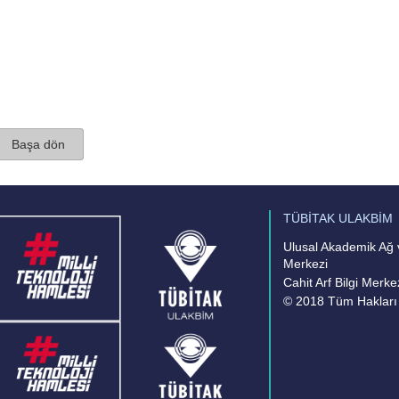
Başa dön
TÜBİTAK ULAKBİM
Ulusal Akademik Ağ v
Merkezi
Cahit Arf Bilgi Merke
© 2018 Tüm Hakları 