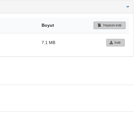
Boyut
Hepisini indir
7.1 MB
İndir