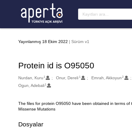
Ana sayfaya geç
Yayınlanmış 18 Ekim 2022
| Sürüm v1
Protein id is O95050
1
1
2
Oluşturanlar
Nurdan, Kuru
Onur, Dereli
Emrah, Akkoyun
1
Ogun, Adebali
The files for protein O95050 have been obtained in terms of
Açıklama
Missense Mutations
Dosyalar