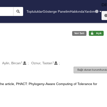
Dil
Topluluklar
Gösterge Panelim
Hakkında
Yardım
Veri Seti
Açık
1
1
Aylin, Bircan
Oznur, Tastan
Bağlı olunan kurum/kurulu
 the article, PHACT: Phylogeny-Aware Computing of Tolerance for