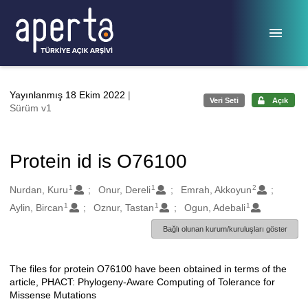
Ana sayfaya geç
Yayınlanmış 18 Ekim 2022
|
Veri Seti
Açık
Sürüm v1
Protein id is O76100
1
1
2
Oluşturanlar
Nurdan, Kuru
Onur, Dereli
Emrah, Akkoyun
1
1
1
Aylin, Bircan
Oznur, Tastan
Ogun, Adebali
Bağlı olunan kurum/kuruluşları göster
The files for protein O76100 have been obtained in terms of the
Açıklama
article, PHACT: Phylogeny-Aware Computing of Tolerance for
Missense Mutations