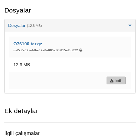
Dosyalar
Dosyalar
(12.6 MB)
O76100.tar.gz
md5:7e92fe44be02a0e685af75615af3d622
12.6 MB
İndir
Ek detaylar
İlgili çalışmalar