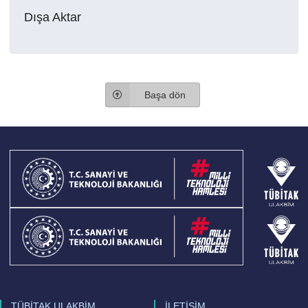
Dışa Aktar
Başa dön
TÜBİTAK ULAKBİM
İLETİŞİM