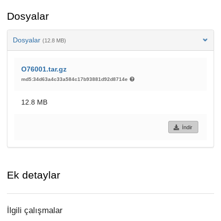
Dosyalar
Dosyalar
(12.8 MB)
O76001.tar.gz
md5:34d63a4c33a584c17b93881d92d8714e
12.8 MB
İndir
Ek detaylar
İlgili çalışmalar