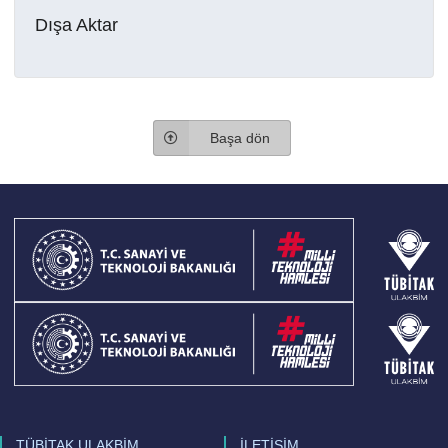
Dışa Aktar
Başa dön
TÜBİTAK ULAKBİM
İLETİŞİM