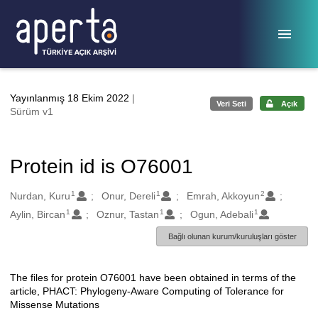
Ana sayfaya geç
Yayınlanmış 18 Ekim 2022
|
Veri Seti
Açık
Sürüm v1
Protein id is O76001
1
1
2
Oluşturanlar
Nurdan, Kuru
Onur, Dereli
Emrah, Akkoyun
1
1
1
Aylin, Bircan
Oznur, Tastan
Ogun, Adebali
Bağlı olunan kurum/kuruluşları göster
The files for protein O76001 have been obtained in terms of the
Açıklama
article, PHACT: Phylogeny-Aware Computing of Tolerance for
Missense Mutations