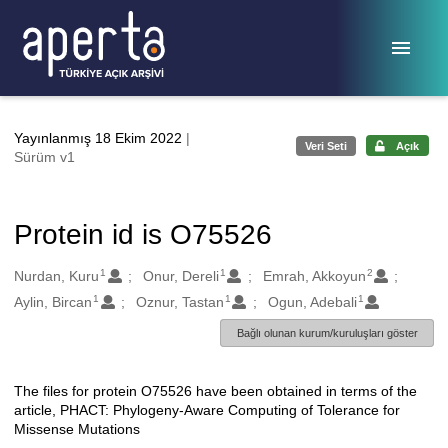
Ana sayfaya geç
Yayınlanmış 18 Ekim 2022
|
Veri Seti
Açık
Sürüm v1
Protein id is O75526
1
1
2
Oluşturanlar
Nurdan, Kuru
Onur, Dereli
Emrah, Akkoyun
1
1
1
Aylin, Bircan
Oznur, Tastan
Ogun, Adebali
Bağlı olunan kurum/kuruluşları göster
The files for protein O75526 have been obtained in terms of the
Açıklama
article, PHACT: Phylogeny-Aware Computing of Tolerance for
Missense Mutations