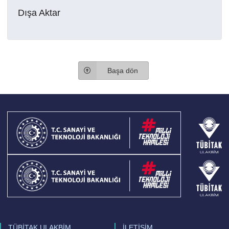
Dışa Aktar
Başa dön
TÜBİTAK ULAKBİM
İLETİŞİM