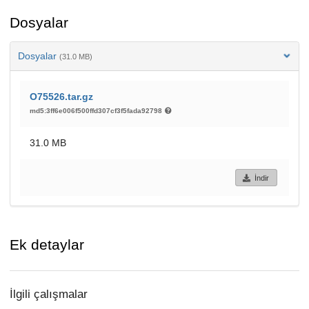
Dosyalar
Dosyalar
(31.0 MB)
O75526.tar.gz
md5:3ff6e006f500ffd307cf3f5fada92798
31.0 MB
İndir
Ek detaylar
İlgili çalışmalar