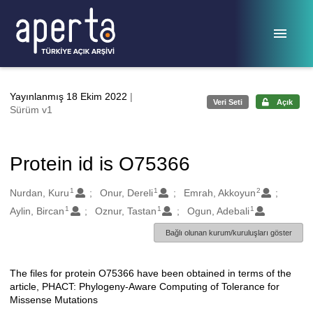
Ana sayfaya geç
Yayınlanmış 18 Ekim 2022
|
Veri Seti
Açık
Sürüm v1
Protein id is O75366
1
1
2
Oluşturanlar
Nurdan, Kuru
Onur, Dereli
Emrah, Akkoyun
1
1
1
Aylin, Bircan
Oznur, Tastan
Ogun, Adebali
Bağlı olunan kurum/kuruluşları göster
The files for protein O75366 have been obtained in terms of the
Açıklama
article, PHACT: Phylogeny-Aware Computing of Tolerance for
Missense Mutations