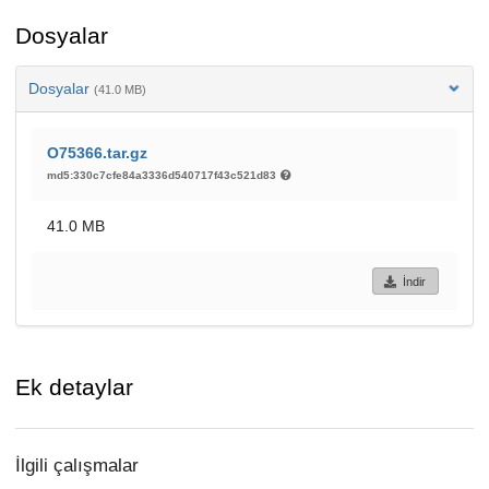
Dosyalar
Dosyalar
(41.0 MB)
O75366.tar.gz
md5:330c7cfe84a3336d540717f43c521d83
41.0 MB
İndir
Ek detaylar
İlgili çalışmalar