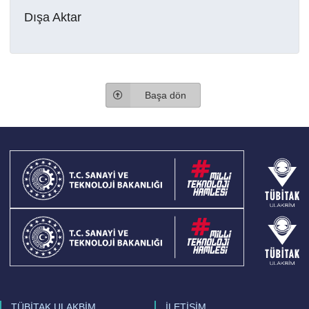
Dışa Aktar
Başa dön
TÜBİTAK ULAKBİM
İLETİŞİM