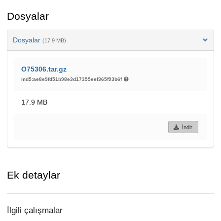
Dosyalar
Dosyalar
(17.9 MB)
O75306.tar.gz
md5:ae8e9fd51b98e3d17355eef365f93b6f
17.9 MB
İndir
Ek detaylar
İlgili çalışmalar