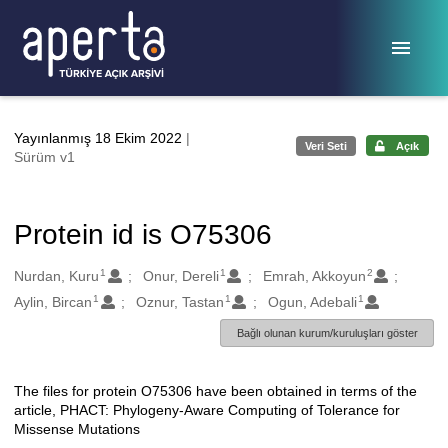
Ana sayfaya geç
Yayınlanmış 18 Ekim 2022
|
Veri Seti
Açık
Sürüm v1
Protein id is O75306
1
1
2
Oluşturanlar
Nurdan, Kuru
Onur, Dereli
Emrah, Akkoyun
1
1
1
Aylin, Bircan
Oznur, Tastan
Ogun, Adebali
Bağlı olunan kurum/kuruluşları göster
The files for protein O75306 have been obtained in terms of the
Açıklama
article, PHACT: Phylogeny-Aware Computing of Tolerance for
Missense Mutations