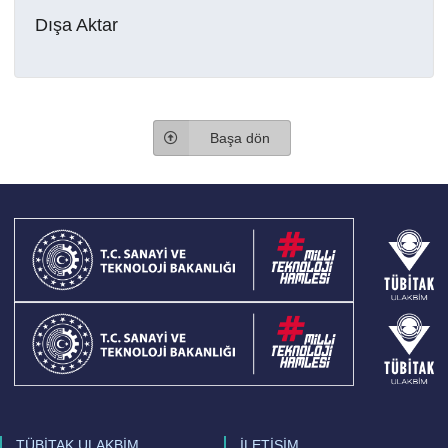
Dışa Aktar
Başa dön
TÜBİTAK ULAKBİM
İLETİŞİM