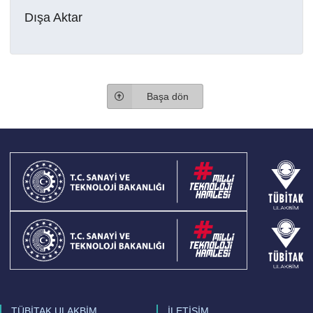
Dışa Aktar
Başa dön
TÜBİTAK ULAKBİM
İLETİŞİM