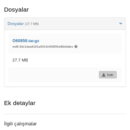
Dosyalar
Dosyalar
(27.7 MB)
O60858.tar.gz
md5:34c1daa6101a9313e94f250af6b4ddec
27.7 MB
İndir
Ek detaylar
İlgili çalışmalar