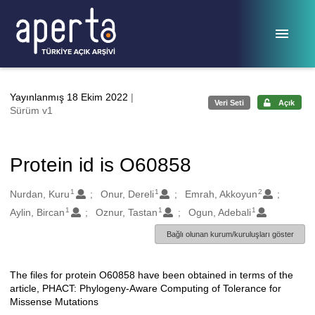
Ana sayfaya geç
Yayınlanmış 18 Ekim 2022
|
Veri Seti
Açık
Sürüm v1
Protein id is O60858
1
1
2
Oluşturanlar
Nurdan, Kuru
Onur, Dereli
Emrah, Akkoyun
1
1
1
Aylin, Bircan
Oznur, Tastan
Ogun, Adebali
Bağlı olunan kurum/kuruluşları göster
The files for protein O60858 have been obtained in terms of the
Açıklama
article, PHACT: Phylogeny-Aware Computing of Tolerance for
Missense Mutations