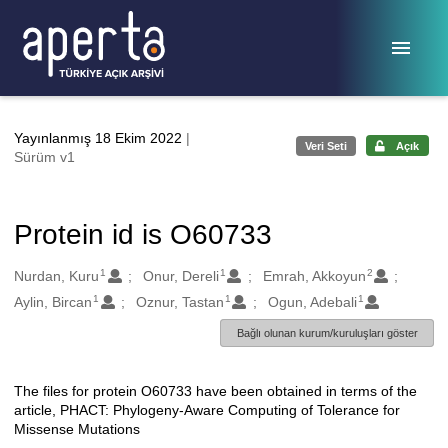
Ana sayfaya geç
Yayınlanmış 18 Ekim 2022
|
Veri Seti
Açık
Sürüm v1
Protein id is O60733
1
1
2
Oluşturanlar
Nurdan, Kuru
Onur, Dereli
Emrah, Akkoyun
1
1
1
Aylin, Bircan
Oznur, Tastan
Ogun, Adebali
Bağlı olunan kurum/kuruluşları göster
The files for protein O60733 have been obtained in terms of the
Açıklama
article, PHACT: Phylogeny-Aware Computing of Tolerance for
Missense Mutations