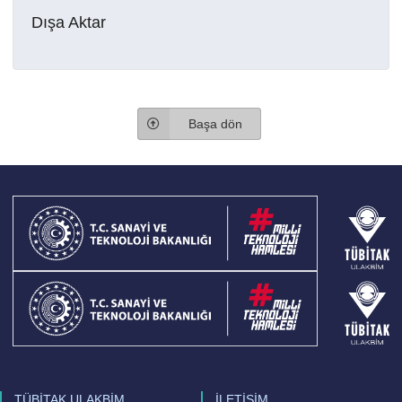
Dışa Aktar
Başa dön
TÜBİTAK ULAKBİM
İLETİŞİM