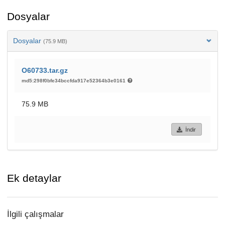
Dosyalar
Dosyalar
(75.9 MB)
O60733.tar.gz
md5:298f0bfe34bccfda917e52364b3e0161
75.9 MB
İndir
Ek detaylar
İlgili çalışmalar