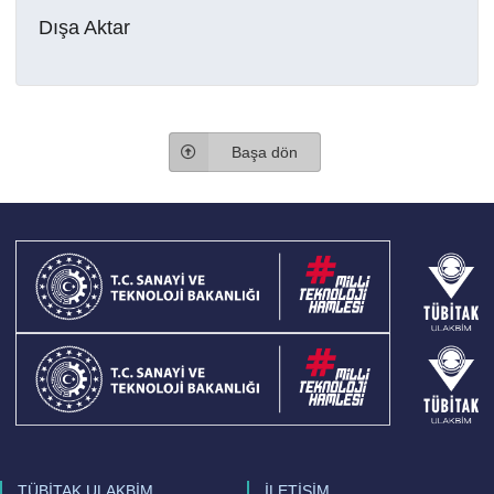
Dışa Aktar
Başa dön
TÜBİTAK ULAKBİM
İLETİŞİM