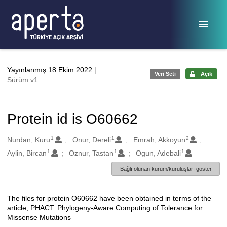
Ana sayfaya geç
Yayınlanmış 18 Ekim 2022
|
Veri Seti
Açık
Sürüm v1
Protein id is O60662
1
1
2
Oluşturanlar
Nurdan, Kuru
Onur, Dereli
Emrah, Akkoyun
1
1
1
Aylin, Bircan
Oznur, Tastan
Ogun, Adebali
Bağlı olunan kurum/kuruluşları göster
The files for protein O60662 have been obtained in terms of the
Açıklama
article, PHACT: Phylogeny-Aware Computing of Tolerance for
Missense Mutations