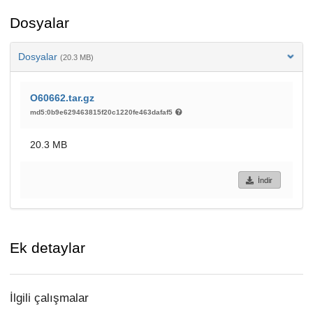
Dosyalar
Dosyalar
(20.3 MB)
O60662.tar.gz
md5:0b9e629463815f20c1220fe463dafaf5
20.3 MB
İndir
Ek detaylar
İlgili çalışmalar