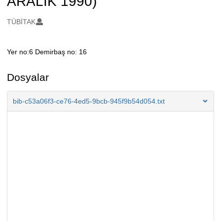
ARALIK 1990)
Oluşturanlar
TÜBİTAK
Yer no:6 Demirbaş no: 16
Açıklama
Dosyalar
bib-c53a06f3-ce76-4ed5-9bcb-945f9b54d054.txt