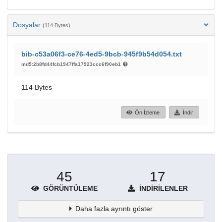
Dosyalar
(114 Bytes)
bib-c53a06f3-ce76-4ed5-9bcb-945f9b54d054.txt
md5:2b8fd44fcb1947ffa17923ccc6f90eb1
114 Bytes
Ön İzleme
İndir
45
17
GÖRÜNTÜLEME
İNDIRILENLER
Daha fazla ayrıntı göster