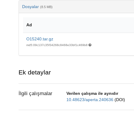
Dosyalar
(8.5 MB)
Ad
O15240.tar.gz
md5:09c137c35f34268c8468e33bf1c469b8
Ek detaylar
İlgili çalışmalar
Verilen çalışma ile aynıdır
10.48623/aperta.240636
(DOI)