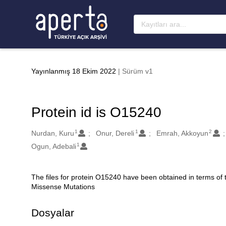
Ana sayfaya geç
Yayınlanmış 18 Ekim 2022
| Sürüm v1
Protein id is O15240
1
1
2
Oluşturanlar
Nurdan, Kuru
Onur, Dereli
Emrah, Akkoyun
1
Ogun, Adebali
The files for protein O15240 have been obtained in terms of
Açıklama
Missense Mutations
Dosyalar