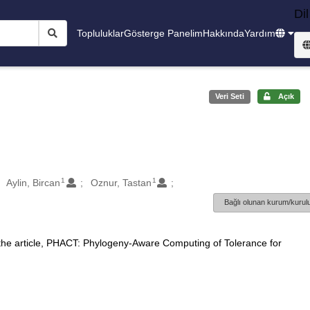
Dil
Topluluklar
Gösterge Panelim
Hakkında
Yardım
Veri Seti
Açık
1
1
Aylin, Bircan
Oznur, Tastan
Bağlı olunan kurum/kurulu
 the article, PHACT: Phylogeny-Aware Computing of Tolerance for