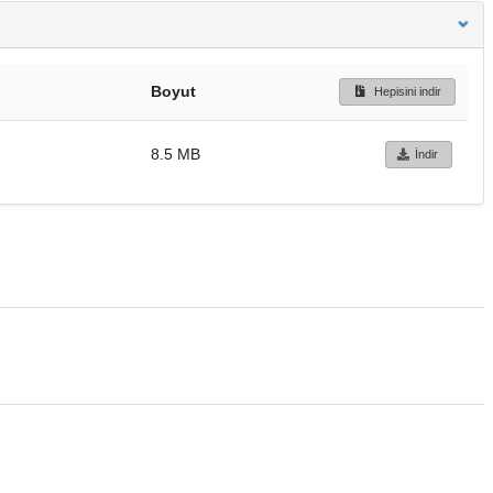
Boyut
Hepisini indir
8.5 MB
İndir