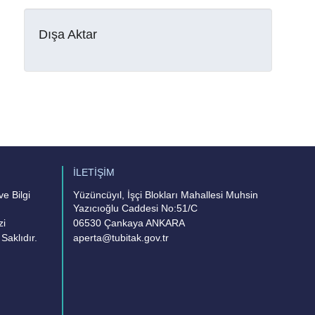
Dışa Aktar
İLETİŞİM
e Bilgi
Yüzüncüyıl, İşçi Blokları Mahallesi Muhsin
Yazıcıoğlu Caddesi No:51/C
zi
06530 Çankaya ANKARA
Saklıdır.
aperta@tubitak.gov.tr