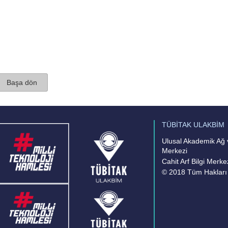
Başa dön
TÜBİTAK ULAKBİM
Ulusal Akademik Ağ v
Merkezi
Cahit Arf Bilgi Merke
© 2018 Tüm Hakları 