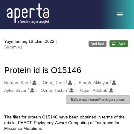
Ana sayfaya geç
Yayınlanmış 18 Ekim 2022
|
Veri Seti
Açık
Sürüm v1
Protein id is O15146
1
1
2
Oluşturanlar
Nurdan, Kuru
Onur, Dereli
Emrah, Akkoyun
1
1
1
Aylin, Bircan
Oznur, Tastan
Ogun, Adebali
Bağlı olunan kurum/kuruluşları göster
The files for protein O15146 have been obtained in terms of the
Açıklama
article, PHACT: Phylogeny-Aware Computing of Tolerance for
Missense Mutations