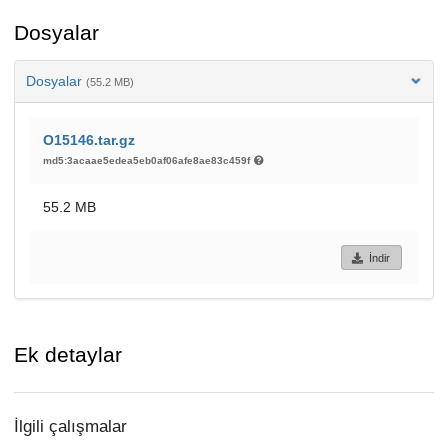
Dosyalar
Dosyalar
(55.2 MB)
O15146.tar.gz
md5:3acaae5edea5eb0af06afe8ae83c459f
55.2 MB
İndir
Ek detaylar
İlgili çalışmalar