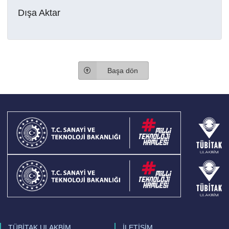
Dışa Aktar
Başa dön
TÜBİTAK ULAKBİM
İLETİŞİM