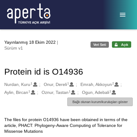
Ana sayfaya geç
Yayınlanmış 18 Ekim 2022
|
Veri Seti
Açık
Sürüm v1
Protein id is O14936
1
1
2
Oluşturanlar
Nurdan, Kuru
Onur, Dereli
Emrah, Akkoyun
1
1
1
Aylin, Bircan
Oznur, Tastan
Ogun, Adebali
Bağlı olunan kurum/kuruluşları göster
The files for protein O14936 have been obtained in terms of the
Açıklama
article, PHACT: Phylogeny-Aware Computing of Tolerance for
Missense Mutations