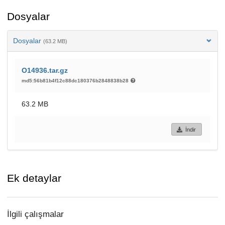
Dosyalar
Dosyalar
(63.2 MB)
O14936.tar.gz
md5:56b81b4f12c88dc180376b2848838b28
63.2 MB
İndir
Ek detaylar
İlgili çalışmalar