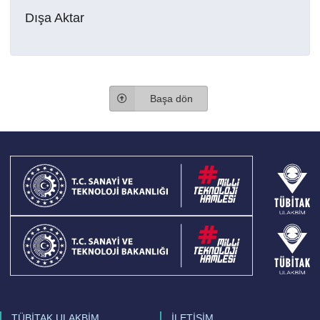
Dışa Aktar
Başa dön
TÜBİTAK ULAKBİM
İLETİŞİM