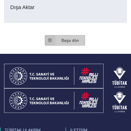
Dışa Aktar
Başa dön
TÜBİTAK ULAKBİM
İLETİŞİM