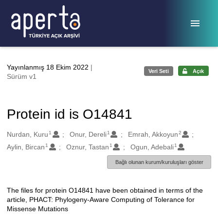
Ana sayfaya geç
Yayınlanmış 18 Ekim 2022
|
Veri Seti
Açık
Sürüm v1
Protein id is O14841
1
1
2
Oluşturanlar
Nurdan, Kuru
Onur, Dereli
Emrah, Akkoyun
1
1
1
Aylin, Bircan
Oznur, Tastan
Ogun, Adebali
Bağlı olunan kurum/kuruluşları göster
The files for protein O14841 have been obtained in terms of the
Açıklama
article, PHACT: Phylogeny-Aware Computing of Tolerance for
Missense Mutations