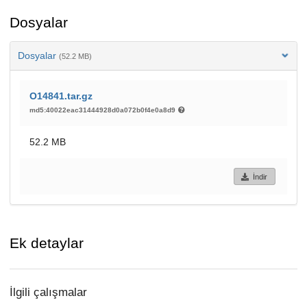
Dosyalar
Dosyalar
(52.2 MB)
O14841.tar.gz
md5:40022eac31444928d0a072b0f4e0a8d9
52.2 MB
İndir
Ek detaylar
İlgili çalışmalar