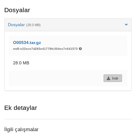
Dosyalar
Dosyalar
(28.0 MB)
O00534.tar.gz
md5:e22ece7d283e41778fc304ee7c641573
28.0 MB
İndir
Ek detaylar
İlgili çalışmalar