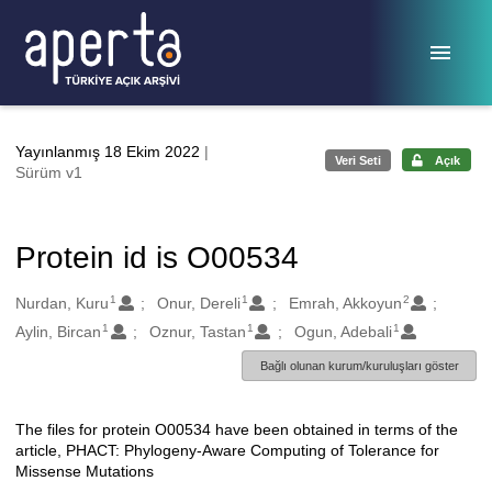
Ana sayfaya geç
Yayınlanmış 18 Ekim 2022
|
Veri Seti
Açık
Sürüm v1
Protein id is O00534
1
1
2
Oluşturanlar
Nurdan, Kuru
Onur, Dereli
Emrah, Akkoyun
1
1
1
Aylin, Bircan
Oznur, Tastan
Ogun, Adebali
Bağlı olunan kurum/kuruluşları göster
The files for protein O00534 have been obtained in terms of the
Açıklama
article, PHACT: Phylogeny-Aware Computing of Tolerance for
Missense Mutations