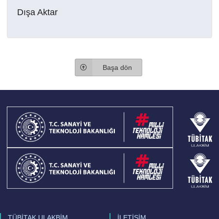
Dışa Aktar
Başa dön
TÜBİTAK ULAKBİM
İLETİŞİM