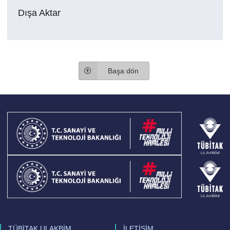
Dışa Aktar
Başa dön
TÜBİTAK ULAKBİM
İLETİŞİM