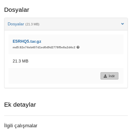
Dosyalar
Dosyalar
(21.3 MB)
E5RHQ5.tar.gz
md5:82e74eb407d1ed0d9d2778f5e8a2d4c2
21.3 MB
İndir
Ek detaylar
İlgili çalışmalar