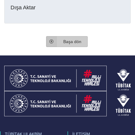
Dışa Aktar
Başa dön
TÜBİTAK ULAKBİM
İLETİŞİM