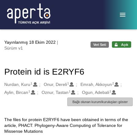
Ana sayfaya geç
Yayınlanmış 18 Ekim 2022
|
Veri Seti
Açık
Sürüm v1
Protein id is E2RYF6
1
1
2
Oluşturanlar
Nurdan, Kuru
Onur, Dereli
Emrah, Akkoyun
1
1
1
Aylin, Bircan
Oznur, Tastan
Ogun, Adebali
Bağlı olunan kurum/kuruluşları göster
The files for protein E2RYF6 have been obtained in terms of the
Açıklama
article, PHACT: Phylogeny-Aware Computing of Tolerance for
Missense Mutations