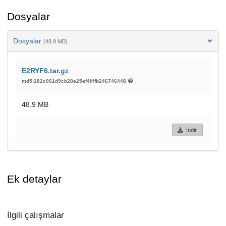
Dosyalar
Dosyalar
(48.9 MB)
E2RYF6.tar.gz
md5:182c061d9cb28e25ef4f4fb246746448
48.9 MB
İndir
Ek detaylar
İlgili çalışmalar