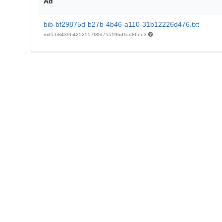
Ad
bib-bf29875d-b27b-4b46-a110-31b12226d476.txt
md5:68439b4252557f3fd75519bd1cd86ee3