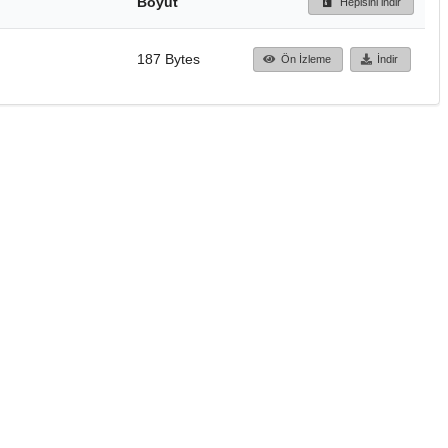
Boyut
Hepisini indir
187 Bytes
Ön İzleme
İndir
Başa dön
TÜBİTAK ULAKBİM
Ulusal Akademik Ağ v
Merkezi
Cahit Arf Bilgi Merke
© 2018 Tüm Hakları 