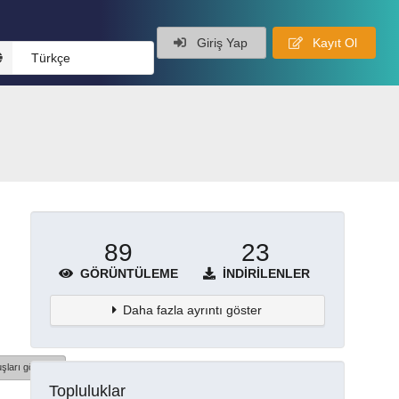
Giriş Yap
Kayıt Ol
Türkçe
89
23
GÖRÜNTÜLEME
İNDIRILENLER
Daha fazla ayrıntı göster
şları göster
Topluluklar