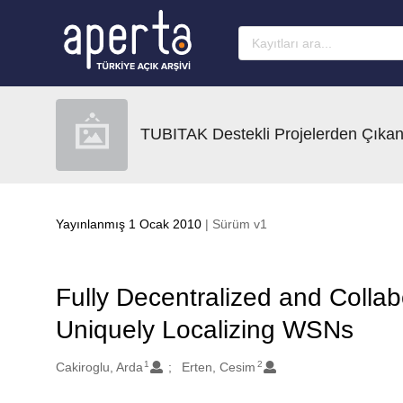
Ana sayfaya geç
TUBITAK Destekli Projelerden Çıkan
Yayınlanmış 1 Ocak 2010
| Sürüm v1
Fully Decentralized and Collabo
Uniquely Localizing WSNs
1
2
Oluşturanlar
Cakiroglu, Arda
Erten, Cesim