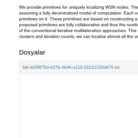
We provide primitives for uniquely localizing WSN nodes. The
Açıklama
assuming a fully decentralized model of computation. Each nod
primitives on it. These primitives are based on constructing a 
proposed primitives are fully collaborative and thus the numbe
of the conventional iterative multilateration approaches. This
clusters and iteration counts, we can localize almost all the u
Dosyalar
bib-bf29875d-b27b-4b46-a110-31b12226d476.txt