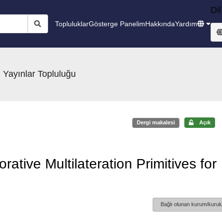
Dil
Topluluklar
Gösterge Panelim
Hakkında
Yardım
 Yayınlar Topluluğu
Dergi makalesi
Açık
rative Multilateration Primitives for
Bağlı olunan kurum/kurulu