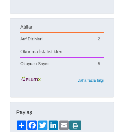
Atıflar
Atıf Dizinleri:
2
Okunma İstatistikleri
Okuyucu Sayısı:
5
Daha fazla bilgi
Paylaş
Share
Facebook
Twitter
LinkedIn
Email