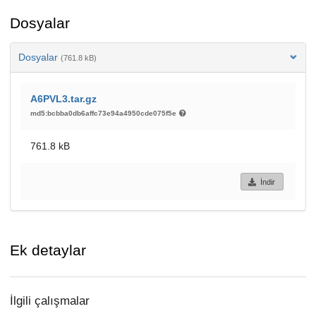
Dosyalar
Dosyalar
(761.8 kB)
A6PVL3.tar.gz
md5:bcbba0db6affc73e94a4950cde075f5e
761.8 kB
İndir
Ek detaylar
İlgili çalışmalar