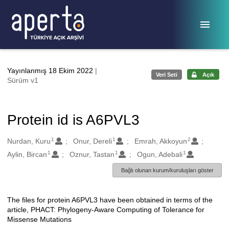
Ana sayfaya geç
Yayınlanmış 18 Ekim 2022
|
Veri Seti
Açık
Sürüm v1
Protein id is A6PVL3
1
1
2
Oluşturanlar
Nurdan, Kuru
Onur, Dereli
Emrah, Akkoyun
1
1
1
Aylin, Bircan
Oznur, Tastan
Ogun, Adebali
Bağlı olunan kurum/kuruluşları göster
The files for protein A6PVL3 have been obtained in terms of the
Açıklama
article, PHACT: Phylogeny-Aware Computing of Tolerance for
Missense Mutations