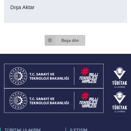
Dışa Aktar
Başa dön
TÜBİTAK ULAKBİM
İLETİŞİM