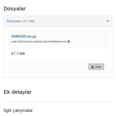
Dosyalar
Dosyalar
(47.7 MB)
A6NGD5.tar.gz
md5:09253d0a6cadd022a98cb4580fd4c0c6
47.7 MB
İndir
Ek detaylar
İlgili çalışmalar