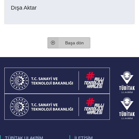
Dışa Aktar
Başa dön
TÜBİTAK ULAKBİM
İLETİŞİM