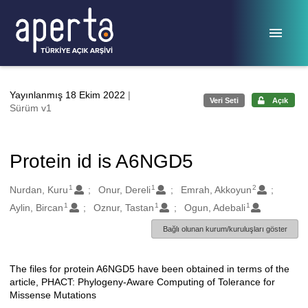
Ana sayfaya geç
Yayınlanmış 18 Ekim 2022
|
Veri Seti
Açık
Sürüm v1
Protein id is A6NGD5
1
1
2
Oluşturanlar
Nurdan, Kuru
Onur, Dereli
Emrah, Akkoyun
1
1
1
Aylin, Bircan
Oznur, Tastan
Ogun, Adebali
Bağlı olunan kurum/kuruluşları göster
The files for protein A6NGD5 have been obtained in terms of the
Açıklama
article, PHACT: Phylogeny-Aware Computing of Tolerance for
Missense Mutations