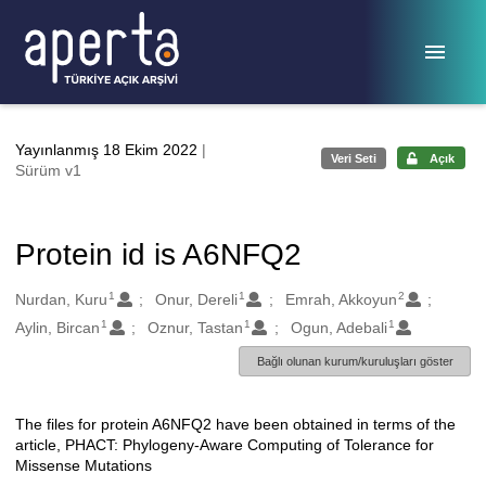
Ana sayfaya geç
Yayınlanmış 18 Ekim 2022
|
Veri Seti
Açık
Sürüm v1
Protein id is A6NFQ2
1
1
2
Oluşturanlar
Nurdan, Kuru
Onur, Dereli
Emrah, Akkoyun
1
1
1
Aylin, Bircan
Oznur, Tastan
Ogun, Adebali
Bağlı olunan kurum/kuruluşları göster
The files for protein A6NFQ2 have been obtained in terms of the
Açıklama
article, PHACT: Phylogeny-Aware Computing of Tolerance for
Missense Mutations