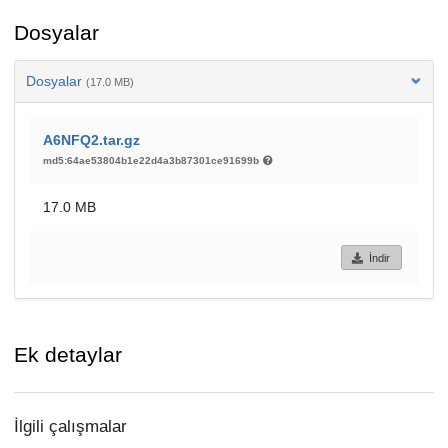
Dosyalar
Dosyalar
(17.0 MB)
A6NFQ2.tar.gz
md5:64ae53804b1e22d4a3b87301ce91699b
17.0 MB
İndir
Ek detaylar
İlgili çalışmalar