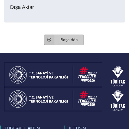
Dışa Aktar
Başa dön
TÜBİTAK ULAKBİM
İLETİŞİM