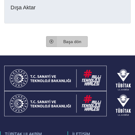
Dışa Aktar
Başa dön
TÜBİTAK ULAKBİM
İLETİŞİM