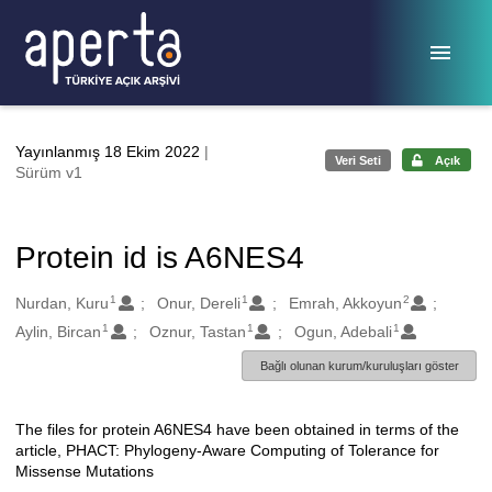
Ana sayfaya geç
Yayınlanmış 18 Ekim 2022
|
Veri Seti
Açık
Sürüm v1
Protein id is A6NES4
1
1
2
Oluşturanlar
Nurdan, Kuru
Onur, Dereli
Emrah, Akkoyun
1
1
1
Aylin, Bircan
Oznur, Tastan
Ogun, Adebali
Bağlı olunan kurum/kuruluşları göster
The files for protein A6NES4 have been obtained in terms of the
Açıklama
article, PHACT: Phylogeny-Aware Computing of Tolerance for
Missense Mutations