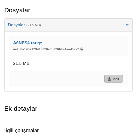
Dosyalar
Dosyalar
(21.5 MB)
A6NES4.tar.gz
md5:8a1457123413626c95626b6e4aad3ea2
21.5 MB
İndir
Ek detaylar
İlgili çalışmalar