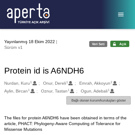
Ana sayfaya geç
Yayınlanmış 18 Ekim 2022
|
Veri Seti
Açık
Sürüm v1
Protein id is A6NDH6
1
1
2
Oluşturanlar
Nurdan, Kuru
Onur, Dereli
Emrah, Akkoyun
1
1
1
Aylin, Bircan
Oznur, Tastan
Ogun, Adebali
Bağlı olunan kurum/kuruluşları göster
The files for protein A6NDH6 have been obtained in terms of the
Açıklama
article, PHACT: Phylogeny-Aware Computing of Tolerance for
Missense Mutations