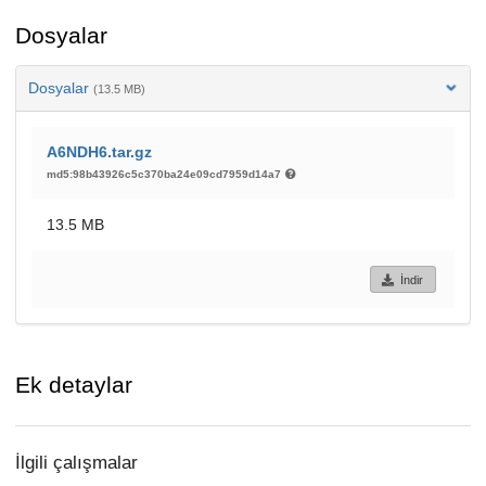
Dosyalar
Dosyalar
(13.5 MB)
A6NDH6.tar.gz
md5:98b43926c5c370ba24e09cd7959d14a7
13.5 MB
İndir
Ek detaylar
İlgili çalışmalar