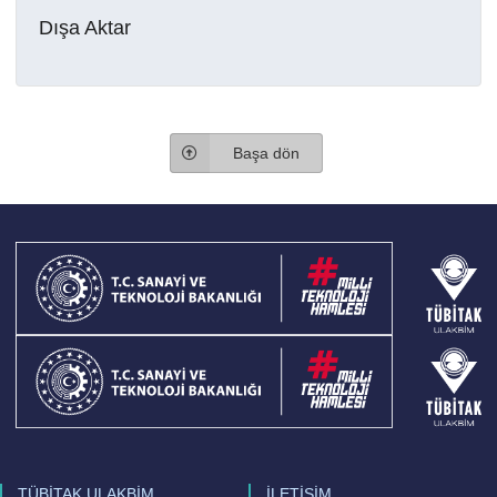
Dışa Aktar
Başa dön
TÜBİTAK ULAKBİM
İLETİŞİM