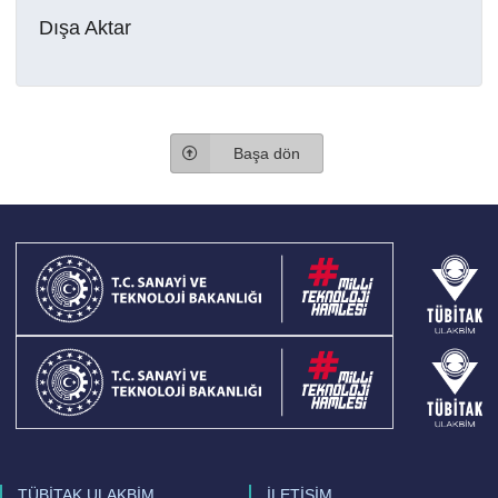
Dışa Aktar
Başa dön
TÜBİTAK ULAKBİM
İLETİŞİM