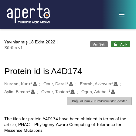
Ana sayfaya geç
Yayınlanmış 18 Ekim 2022
|
Veri Seti
Açık
Sürüm v1
Protein id is A4D174
1
1
2
Oluşturanlar
Nurdan, Kuru
Onur, Dereli
Emrah, Akkoyun
1
1
1
Aylin, Bircan
Oznur, Tastan
Ogun, Adebali
Bağlı olunan kurum/kuruluşları göster
The files for protein A4D174 have been obtained in terms of the
Açıklama
article, PHACT: Phylogeny-Aware Computing of Tolerance for
Missense Mutations