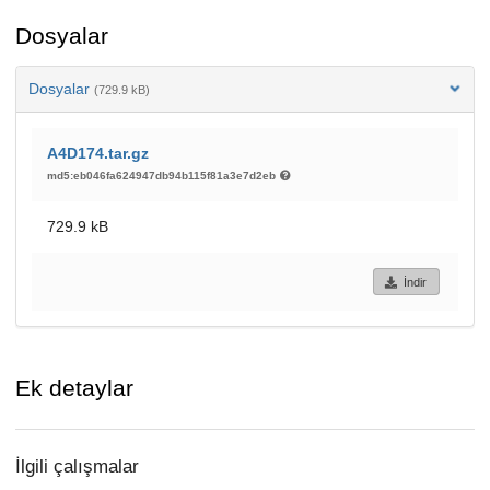
Dosyalar
Dosyalar
(729.9 kB)
A4D174.tar.gz
md5:eb046fa624947db94b115f81a3e7d2eb
729.9 kB
İndir
Ek detaylar
İlgili çalışmalar