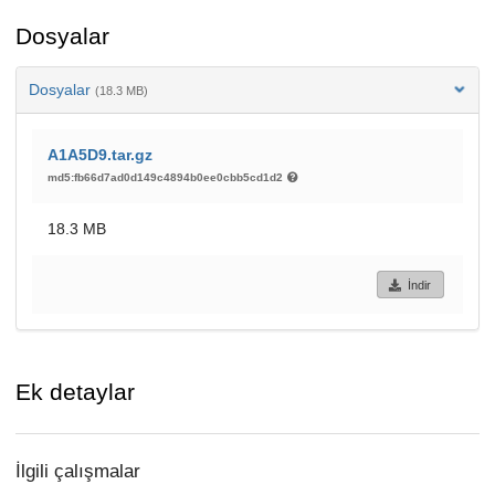
Dosyalar
Dosyalar
(18.3 MB)
A1A5D9.tar.gz
md5:fb66d7ad0d149c4894b0ee0cbb5cd1d2
18.3 MB
İndir
Ek detaylar
İlgili çalışmalar