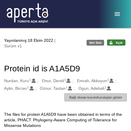
Ana sayfaya geç
Yayınlanmış 18 Ekim 2022
|
Veri Seti
Açık
Sürüm v1
Protein id is A1A5D9
1
1
2
Oluşturanlar
Nurdan, Kuru
Onur, Dereli
Emrah, Akkoyun
1
1
1
Aylin, Bircan
Oznur, Tastan
Ogun, Adebali
Bağlı olunan kurum/kuruluşları göster
The files for protein A1A5D9 have been obtained in terms of the
Açıklama
article, PHACT: Phylogeny-Aware Computing of Tolerance for
Missense Mutations