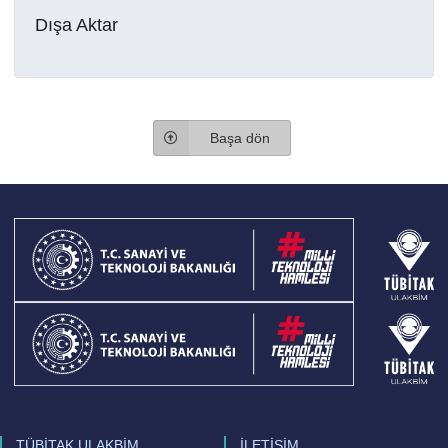
Dışa Aktar
Başa dön
TÜBİTAK ULAKBİM
İLETİŞİM