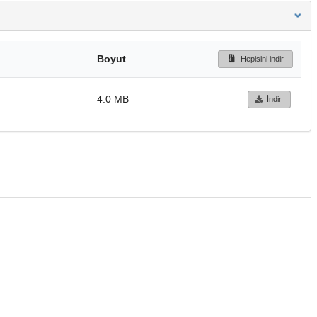
Boyut
Hepisini indir
4.0 MB
İndir