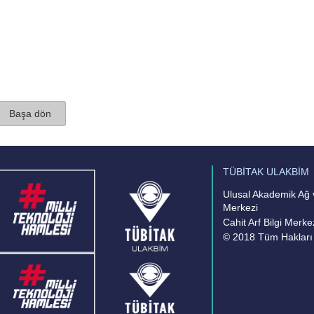
Başa dön
TÜBİTAK ULAKBİM
Ulusal Akademik Ağ v
Merkezi
Cahit Arf Bilgi Merke
© 2018 Tüm Hakları 