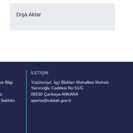
Dışa Aktar
İLETİŞİM
e Bilgi
Yüzüncüyıl, İşçi Blokları Mahallesi Muhsin
Yazıcıoğlu Caddesi No:51/C
zi
06530 Çankaya ANKARA
Saklıdır.
aperta@tubitak.gov.tr