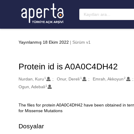
Ana sayfaya geç
Yayınlanmış 18 Ekim 2022
| Sürüm v1
Protein id is A0A0C4DH42
1
1
2
Oluşturanlar
Nurdan, Kuru
Onur, Dereli
Emrah, Akkoyun
1
Ogun, Adebali
The files for protein A0A0C4DH42 have been obtained in ter
Açıklama
for Missense Mutations
Dosyalar