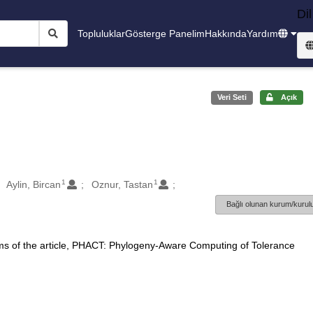
Dil
Topluluklar
Gösterge Panelim
Hakkında
Yardım
Veri Seti
Açık
1
1
Aylin, Bircan
Oznur, Tastan
Bağlı olunan kurum/kurulu
ms of the article, PHACT: Phylogeny-Aware Computing of Tolerance