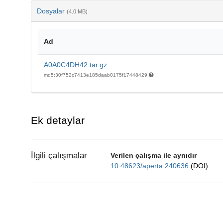
Dosyalar
(4.0 MB)
Ad
A0A0C4DH42.tar.gz
md5:30f752c7413e185daab0175f17448429
Ek detaylar
İlgili çalışmalar
Verilen çalışma ile aynıdır
10.48623/aperta.240636
(DOI)