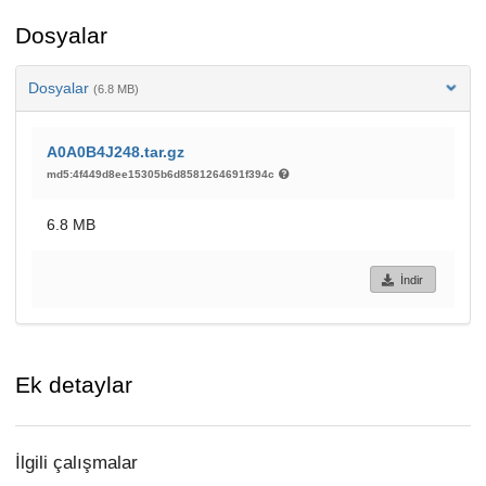
Dosyalar
Dosyalar
(6.8 MB)
A0A0B4J248.tar.gz
md5:4f449d8ee15305b6d8581264691f394c
6.8 MB
İndir
Ek detaylar
İlgili çalışmalar