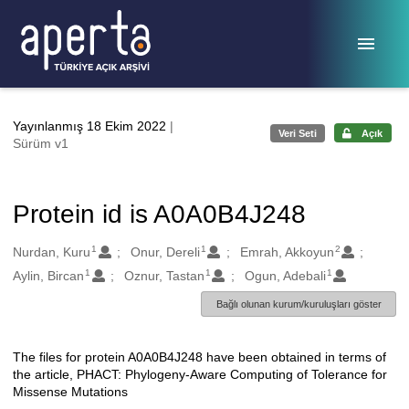
Ana sayfaya geç
Yayınlanmış 18 Ekim 2022
|
Veri Seti
Açık
Sürüm v1
Protein id is A0A0B4J248
1
1
2
Oluşturanlar
Nurdan, Kuru
Onur, Dereli
Emrah, Akkoyun
1
1
1
Aylin, Bircan
Oznur, Tastan
Ogun, Adebali
Bağlı olunan kurum/kuruluşları göster
The files for protein A0A0B4J248 have been obtained in terms of
Açıklama
the article, PHACT: Phylogeny-Aware Computing of Tolerance for
Missense Mutations