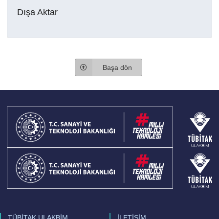
Dışa Aktar
Başa dön
TÜBİTAK ULAKBİM
İLETİŞİM