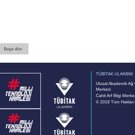
Başa dön
TÜBİTAK ULAKBİM
Ulusal Akademik Ağ v
Merkezi
Cahit Arf Bilgi Merke
© 2018 Tüm Hakları 