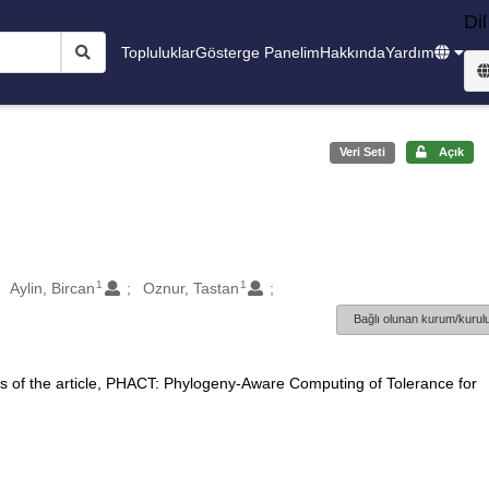
Dil
Topluluklar
Gösterge Panelim
Hakkında
Yardım
Veri Seti
Açık
1
1
Aylin, Bircan
Oznur, Tastan
Bağlı olunan kurum/kurulu
s of the article, PHACT: Phylogeny-Aware Computing of Tolerance for