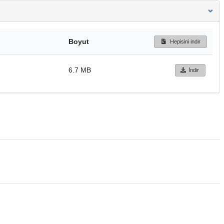
Boyut
Hepisini indir
6.7 MB
İndir