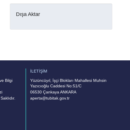
Dışa Aktar
İLETİŞİM
e Bilgi
Yüzüncüyıl, İşçi Blokları Mahallesi Muhsin
Yazıcıoğlu Caddesi No:51/C
zi
06530 Çankaya ANKARA
Saklıdır.
aperta@tubitak.gov.tr