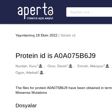
Ana sayfaya geç
Yayınlanmış 18 Ekim 2022
| Sürüm v1
Protein id is A0A075B6J9
1
1
2
Oluşturanlar
Nurdan, Kuru
Onur, Dereli
Emrah, Akkoyun
1
Ogun, Adebali
The files for protein A0A075B6J9 have been obtained in term
Açıklama
Missense Mutations
Dosyalar