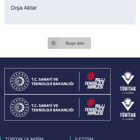
Dışa Aktar
Başa dön
TÜBİTAK ULAKBİM
İLETİŞİM