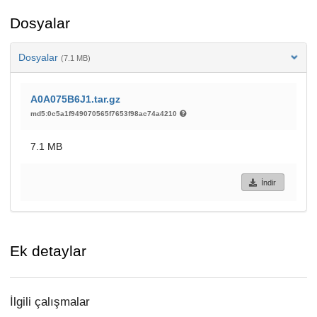
Dosyalar
Dosyalar
(7.1 MB)
A0A075B6J1.tar.gz
md5:0c5a1f949070565f7653f98ac74a4210
7.1 MB
İndir
Ek detaylar
İlgili çalışmalar