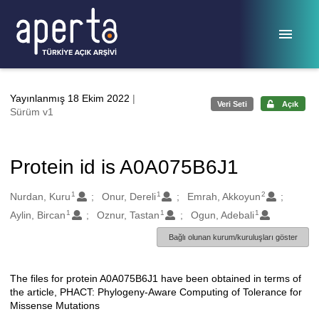
Ana sayfaya geç
Yayınlanmış 18 Ekim 2022
|
Veri Seti
Açık
Sürüm v1
Protein id is A0A075B6J1
1
1
2
Oluşturanlar
Nurdan, Kuru
Onur, Dereli
Emrah, Akkoyun
1
1
1
Aylin, Bircan
Oznur, Tastan
Ogun, Adebali
Bağlı olunan kurum/kuruluşları göster
The files for protein A0A075B6J1 have been obtained in terms of
Açıklama
the article, PHACT: Phylogeny-Aware Computing of Tolerance for
Missense Mutations