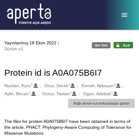
Ana sayfaya geç
Yayınlanmış 18 Ekim 2022
|
Veri Seti
Açık
Sürüm v1
Protein id is A0A075B6I7
1
1
2
Oluşturanlar
Nurdan, Kuru
Onur, Dereli
Emrah, Akkoyun
1
1
1
Aylin, Bircan
Oznur, Tastan
Ogun, Adebali
Bağlı olunan kurum/kuruluşları göster
The files for protein A0A075B6I7 have been obtained in terms of
Açıklama
the article, PHACT: Phylogeny-Aware Computing of Tolerance for
Missense Mutations