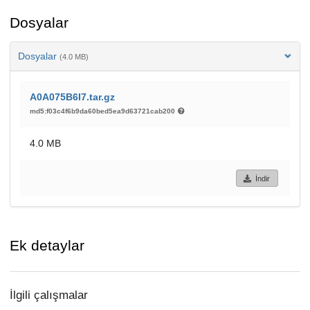
Dosyalar
Dosyalar
(4.0 MB)
A0A075B6I7.tar.gz
md5:f03c4f6b9da60bed5ea9d63721cab200
4.0 MB
İndir
Ek detaylar
İlgili çalışmalar