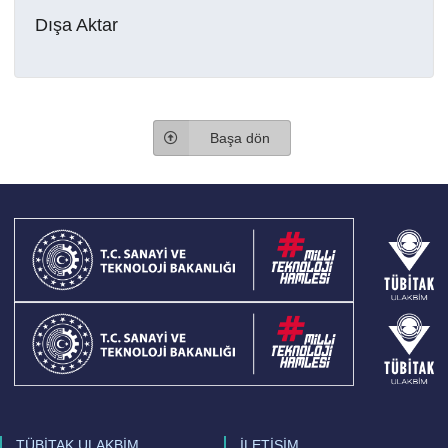
Dışa Aktar
Başa dön
TÜBİTAK ULAKBİM
İLETİŞİM