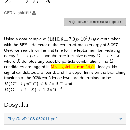
1
Oluşturanlar
CERN İşbirliği
Bağlı olunan kurum/kuruluşları göster
(
1310.6
±
7.0
)
×
10
6
J
/
ψ
Açıklama
Using a data sample of
events taken
with the BESIII detector at the center-of-mass energy of 3.097
GeV, we search for the first time for the lepton number violating
Σ
−
→
p
e
−
e
−
Σ
−
→
Σ
+
X
decay
and the rare inclusive decay
,
X
Σ
−
where
denotes any possible particle combination. The
Missing \left or extra \right
candidates are tagged in
decays. No
Missing \left or extra \right
signal candidates are found, and the upper limits on the branching
fractions at the 90% confidence level are determined to be
B
(
Σ
−
→
p
e
−
e
−
)
<
6.7
×
10
−
5
and
B
(
Σ
−
→
Σ
+
X
)
<
1.2
×
10
−
4
.
Dosyalar
PhysRevD.103.052011.pdf