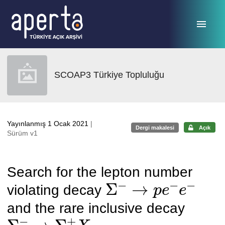
Ana sayfaya geç
SCOAP3 Türkiye Topluluğu
Yayınlanmış 1 Ocak 2021
|
Dergi makalesi
Açık
Sürüm v1
Search for the lepton number
Σ
−
→
p
e
−
e
−
violating decay
and the rare inclusive decay
Σ
−
→
Σ
+
X