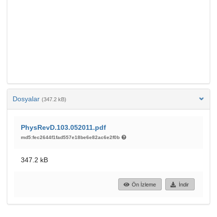
Dosyalar
(347.2 kB)
PhysRevD.103.052011.pdf
md5:fec2644f1fad557e18be6e82ac6e2f0b
347.2 kB
Ön İzleme
İndir