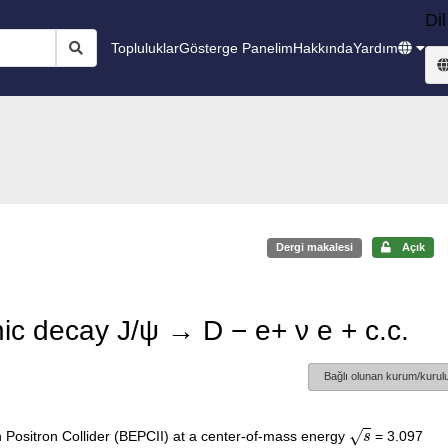
Dil
Topluluklar
Gösterge Panelim
Hakkında
Yardım
Dergi makalesi
Açık
nic decay J/ψ → D − e+ ν e + c.c.
Bağlı olunan kurum/kurulu
s
n Positron Collider (BEPCII) at a center-of-mass energy
= 3.097