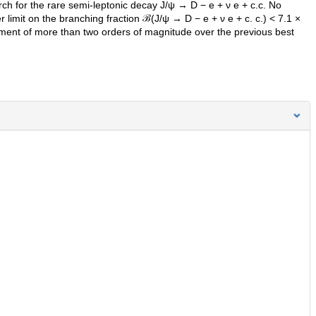
ch for the rare semi-leptonic decay J/ψ → D − e + ν e + c.c. No
limit on the branching fraction ℬ(J/ψ → D − e + ν e + c. c.) < 7.1 ×
ement of more than two orders of magnitude over the previous best