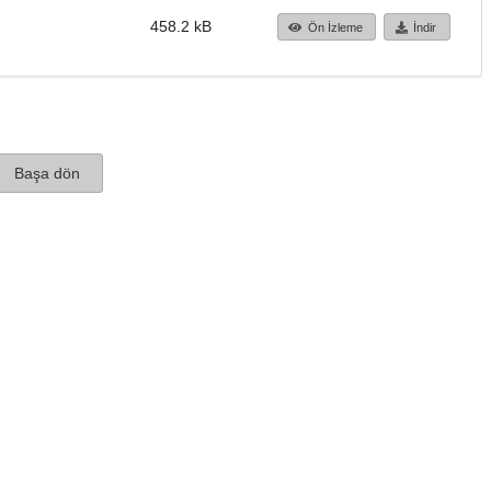
458.2 kB
Ön İzleme
İndir
Başa dön
TÜBİTAK ULAKBİM
Ulusal Akademik Ağ v
Merkezi
Cahit Arf Bilgi Merke
© 2018 Tüm Hakları 