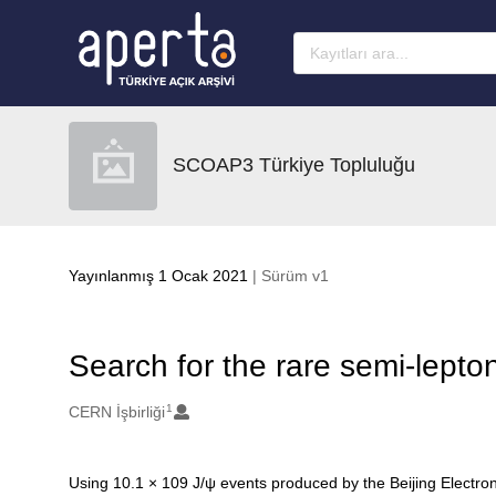
Ana sayfaya geç
SCOAP3 Türkiye Topluluğu
Yayınlanmış 1 Ocak 2021
| Sürüm v1
Search for the rare semi-lepto
1
Oluşturanlar
CERN İşbirliği
Açıklama
Using 10.1 × 109 J/ψ events produced by the Beijing Electro