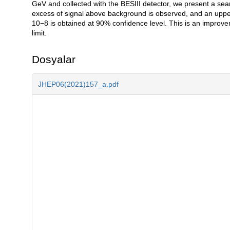
GeV and collected with the BESIII detector, we present a sear
excess of signal above background is observed, and an upper 
10−8 is obtained at 90% confidence level. This is an improv
limit.
Dosyalar
JHEP06(2021)157_a.pdf