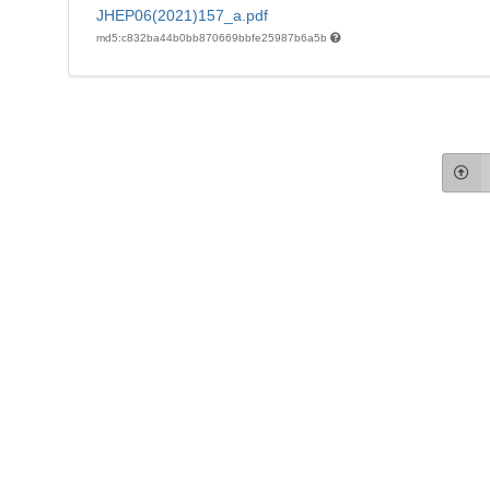
JHEP06(2021)157_a.pdf
md5:c832ba44b0bb870669bbfe25987b6a5b