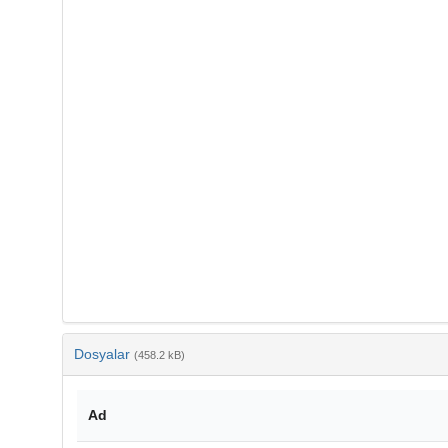
Dosyalar
(458.2 kB)
Ad