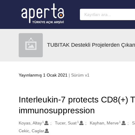
Ana sayfaya geç
TUBITAK Destekli Projelerden Çıkan
Yayınlanmış 1 Ocak 2021
| Sürüm v1
Interleukin-7 protects CD8(+) 
immunosuppression
1
1
1
Oluşturanlar
Koyas, Altay
Tucer, Suat
Kayhan, Merve
S
Cekic, Caglar