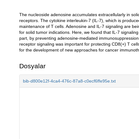
The nucleoside adenosine accumulates extracellularly in soli
Açıklama
receptors. The cytokine interleukin-7 (IL-7), which is produc
maintenance of T cells. Adenosine and IL-7 signaling are bein
for solid tumor indications. Here, we found that IL-7 signali
part, by preventing adenosine-mediated immunosuppression. I
receptor signaling was important for protecting CD8(+) T cel
for the development of new approaches for cancer immunothe
Dosyalar
bib-d800e12f-4ca4-476c-87a8-c0ecf6ffe95e.txt