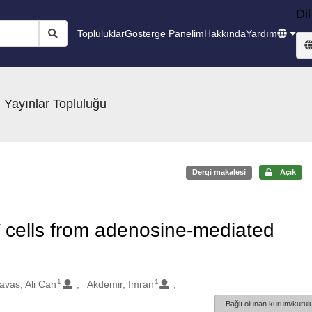
Dil
Topluluklar
Gösterge Panelim
Hakkında
Yardım
 Yayınlar Topluluğu
Dergi makalesi
Açık
T cells from adenosine-mediated
1
1
avas, Ali Can
Akdemir, Imran
Bağlı olunan kurum/kurulu