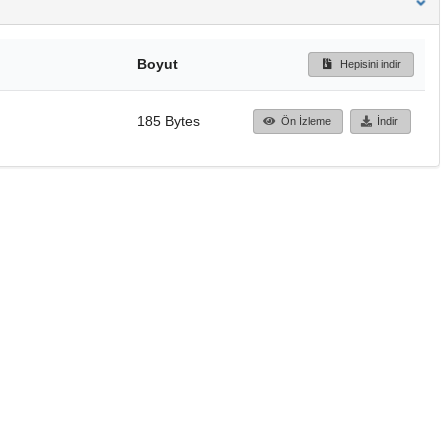
Boyut
Hepisini indir
185 Bytes
Ön İzleme
İndir
Başa dön
TÜBİTAK ULAKBİM
Ulusal Akademik Ağ v
Merkezi
Cahit Arf Bilgi Merke
© 2018 Tüm Hakları 