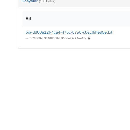
Dosyalar
(185 Bytes)
Ad
bib-d800e12f-4ca4-476c-87a8-c0ecf6ffe95e.txt
md5:78509ec38489030cb955de77c94ee16c