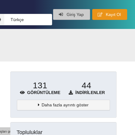
Giriş Yap
Kayıt Ol
Türkçe
131
44
GÖRÜNTÜLEME
İNDIRILENLER
Daha fazla ayrıntı göster
Topluluklar
şları göster