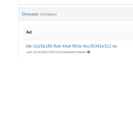
Dosyalar
(176 Bytes)
Ad
bib-2a15b180-ffa6-44af-981b-9ec36342e312.txt
md5:1016390224587a51f04baf364199afef