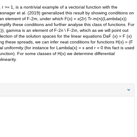
r >= 1, is a nontrivial example of a vectorial function with the
nager et al. (2019) generalized this result by showing conditions on
s an element of F-2m, under which F(x) = x(2r) Tr-m(n)(Lambda(x))
ify these conditions and further analyse this class of functions. For
x)), gamma is an element of F-2n \ F-2m, which as we will point out
ction of the solution spaces for the linear equations DaF (x) = F (x)
ng these spreads, we can infer neat conditions for functions H(x) = (F
al uniformity (for instance for Lambda(x) = x and r = 0 this fact is used
function). For some classes of H(x) we determine differential
inearity.