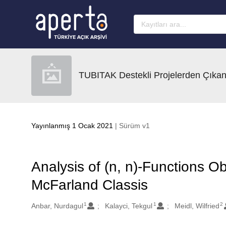
Ana sayfaya geç
TUBITAK Destekli Projelerden Çıkan
Yayınlanmış 1 Ocak 2021
| Sürüm v1
Analysis of (n, n)-Functions 
McFarland Classis
1
1
2
Oluşturanlar
Anbar, Nurdagul
Kalayci, Tekgul
Meidl, Wilfried