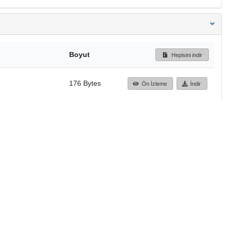
Boyut
Hepisini indir
176 Bytes
Ön İzleme
İndir
Başa dön
TÜBİTAK ULAKBİM
Ulusal Akademik Ağ v
Merkezi