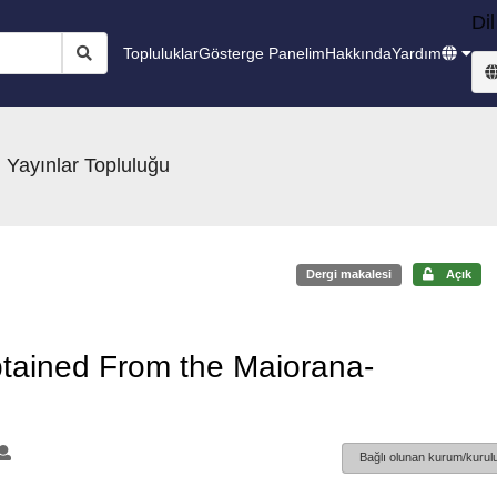
Dil
Topluluklar
Gösterge Panelim
Hakkında
Yardım
 Yayınlar Topluluğu
Dergi makalesi
Açık
Obtained From the Maiorana-
Bağlı olunan kurum/kurulu