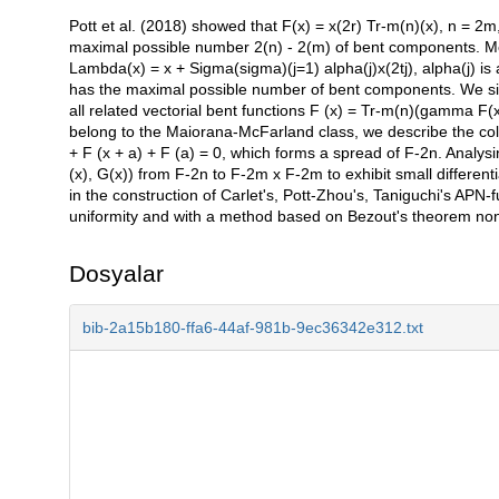
Pott et al. (2018) showed that F(x) = x(2r) Tr-m(n)(x), n = 2m, 
Açıklama
maximal possible number 2(n) - 2(m) of bent components. Mes
Lambda(x) = x + Sigma(sigma)(j=1) alpha(j)x(2tj), alpha(j) i
has the maximal possible number of bent components. We simpl
all related vectorial bent functions F (x) = Tr-m(n)(gamma F(
belong to the Maiorana-McFarland class, we describe the colle
+ F (x + a) + F (a) = 0, which forms a spread of F-2n. Analysi
(x), G(x)) from F-2n to F-2m x F-2m to exhibit small differenti
in the construction of Carlet's, Pott-Zhou's, Taniguchi's APN-
uniformity and with a method based on Bezout's theorem nonl
Dosyalar
bib-2a15b180-ffa6-44af-981b-9ec36342e312.txt