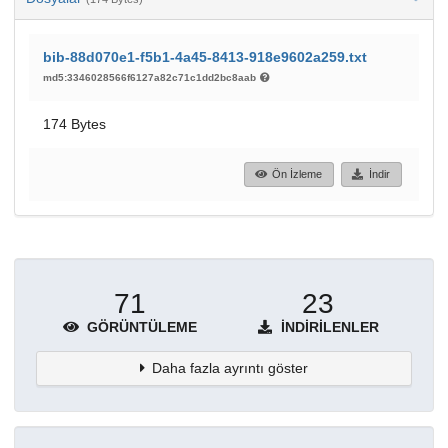
bib-88d070e1-f5b1-4a45-8413-918e9602a259.txt
md5:3346028566f6127a82c71c1dd2bc8aab
174 Bytes
Ön İzleme
İndir
71
23
GÖRÜNTÜLEME
İNDIRILENLER
Daha fazla ayrıntı göster