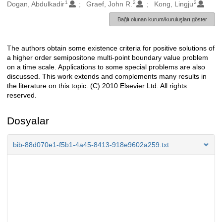
1
2
2
Oluşturanlar
Dogan, Abdulkadir
Graef, John R.
Kong, Lingju
Bağlı olunan kurum/kuruluşları göster
The authors obtain some existence criteria for positive solutions of
Açıklama
a higher order semipositone multi-point boundary value problem
on a time scale. Applications to some special problems are also
discussed. This work extends and complements many results in
the literature on this topic. (C) 2010 Elsevier Ltd. All rights
reserved.
Dosyalar
bib-88d070e1-f5b1-4a45-8413-918e9602a259.txt