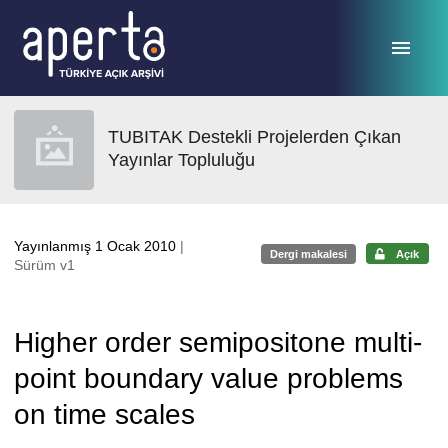
Ana sayfaya geç
TUBITAK Destekli Projelerden Çıkan
Yayınlar Topluluğu
Yayınlanmış 1 Ocak 2010
|
Dergi makalesi
Açık
Sürüm v1
Higher order semipositone multi-
point boundary value problems
on time scales