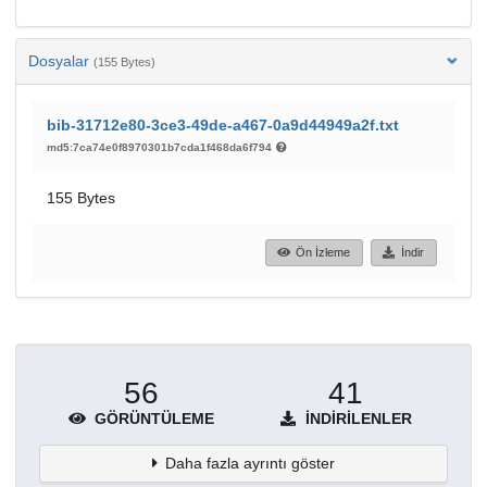
Dosyalar
(155 Bytes)
bib-31712e80-3ce3-49de-a467-0a9d44949a2f.txt
md5:7ca74e0f8970301b7cda1f468da6f794
155 Bytes
Ön İzleme
İndir
56
41
GÖRÜNTÜLEME
İNDIRILENLER
Daha fazla ayrıntı göster