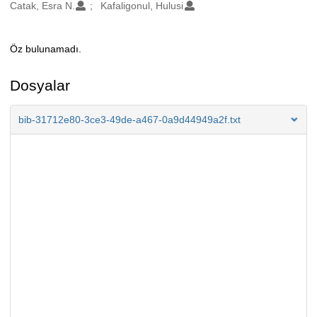
Oluşturanlar
Catak, Esra N.
Kafaligonul, Hulusi
Öz bulunamadı.
Açıklama
Dosyalar
bib-31712e80-3ce3-49de-a467-0a9d44949a2f.txt