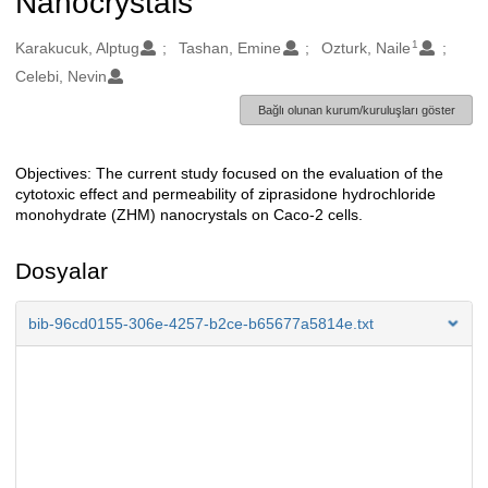
Nanocrystals
1
Oluşturanlar
Karakucuk, Alptug
Tashan, Emine
Ozturk, Naile
Celebi, Nevin
Bağlı olunan kurum/kuruluşları göster
Objectives: The current study focused on the evaluation of the
Açıklama
cytotoxic effect and permeability of ziprasidone hydrochloride
monohydrate (ZHM) nanocrystals on Caco-2 cells.
Dosyalar
bib-96cd0155-306e-4257-b2ce-b65677a5814e.txt