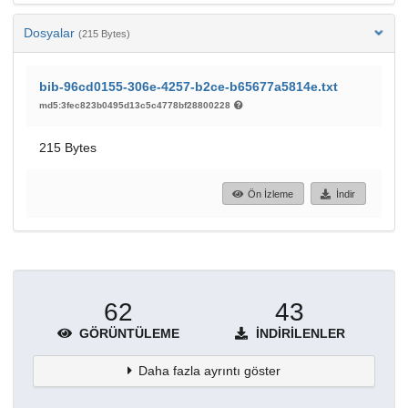
Dosyalar
(215 Bytes)
bib-96cd0155-306e-4257-b2ce-b65677a5814e.txt
md5:3fec823b0495d13c5c4778bf28800228
215 Bytes
Ön İzleme
İndir
62
43
GÖRÜNTÜLEME
İNDIRILENLER
Daha fazla ayrıntı göster