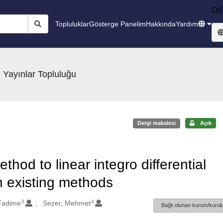
Dil
Topluluklar
Gösterge Panelim
Hakkında
Yardım
 Yayınlar Topluluğu
Dergi makalesi
Açık
thod to linear integro differential
 existing methods
3
4
 Fadime
Sezer, Mehmet
Bağlı olunan kurum/kurulu