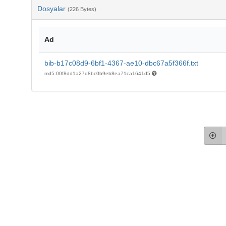
Dosyalar
(226 Bytes)
Ad
bib-b17c08d9-6bf1-4367-ae10-dbc67a5f366f.txt
md5:00f8dd1a27d8bc0b9eb8ea71ca1641d5