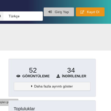
Giriş Yap
Kayıt Ol
Türkçe
52
34
GÖRÜNTÜLEME
İNDIRILENLER
Daha fazla ayrıntı göster
şları göster
Topluluklar