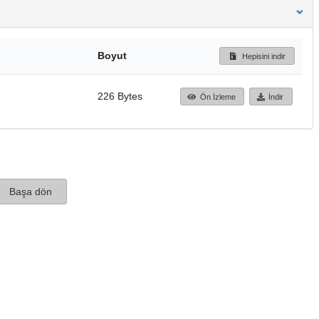
Boyut
Hepisini indir
226 Bytes
Ön İzleme
İndir
Başa dön
TÜBİTAK ULAKBİM
Ulusal Akademik Ağ v
Merkezi
Cahit Arf Bilgi Merke
© 2018 Tüm Hakları 