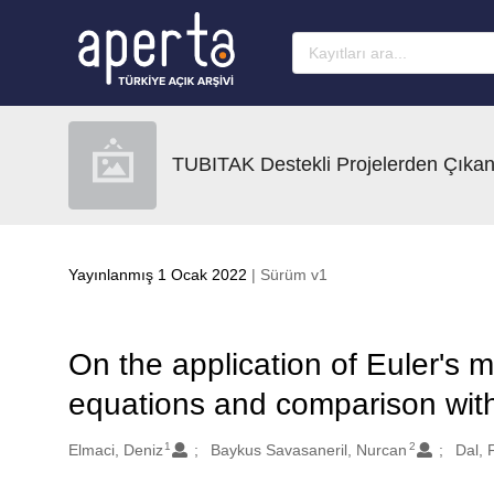
Ana sayfaya geç
TUBITAK Destekli Projelerden Çıkan
Yayınlanmış 1 Ocak 2022
| Sürüm v1
On the application of Euler's me
equations and comparison with
1
2
Oluşturanlar
Elmaci, Deniz
Baykus Savasaneril, Nurcan
Dal,