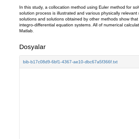
In this study, a collocation method using Euler method for sol
Açıklama
solution process is illustrated and various physically relevan
solutions and solutions obtained by other methods show that 
integro-differential equation systems. All of numerical calc
Matlab.
Dosyalar
bib-b17c08d9-6bf1-4367-ae10-dbc67a5f366f.txt