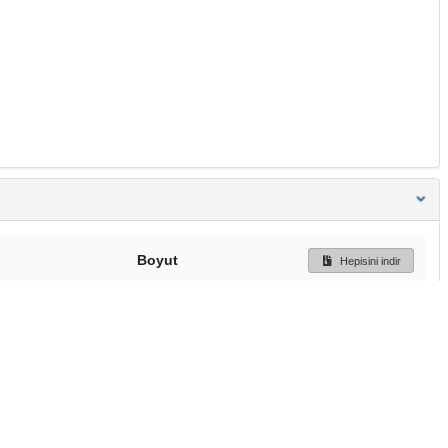
Boyut
Hepisini indir
401 Bytes
Ön İzleme
İndir