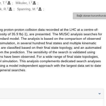
2
2
, T.
Mikulec, I.
2
2
k, R.
Spanring, M.
Bağlı olunan kurum/kurulu
 proton-proton collision data recorded at the LHC at a centre-of-
sity of 35.9 fb(-1), are presented. The MUSiC analysis searches for
andard model. The analysis is based on the comparison of observed
imulation, in several hundred final states and multiple kinematic
 are classified based on their final state topology, and an automated
 the prediction. The sensitivity of the search is validated using
ons have been observed. For a wide range of final state topologies,
 simulation. This analysis complements dedicated search analyses
using a model independent approach with the largest data set to date
general searches.