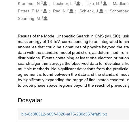
2
2
2
Krammer, N.
Lechner, L.
Liko, D.
Madlener
2
2
Pitters, F. M.
Rad, N.
Schieck, J.
Schoefbec
2
Spanring, M.
Results of the Model Unspecific Search in CMS (MUSiC), using
Açıklama
mass energy of 13 TeV, corresponding to an integrated lumino
anomalies that could be signatures of physics beyond the st
data with the standard model prediction, as determined from s
distributions. Events containing at least one electron or muon
search algorithm surveys the observed data for deviations from
multiple methods. No significant deviations from the predicti
agreement is found between the data and the standard model
by significantly expanding the range of final states covered 
to probe phase space regions beyond the reach of previous 
Dosyalar
bib-8c8f6312-b65f-4820-af75-230c357efaf9.txt