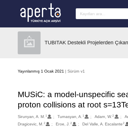
Ana sayfaya geç
TUBITAK Destekli Projelerden Çıkan
Yayınlanmış 1 Ocak 2021
| Sürüm v1
MUSiC: a model-unspecific sea
proton collisions at root s=13T
1
1
2
Oluşturanlar
Sirunyan, A. M.
Tumasyan, A.
Adam, W.
A
2
2
2
Dragicevic, M.
Eroe, J.
Del Valle, A. Escalante