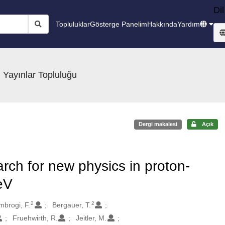
Dil
Topluluklar
Gösterge Panelim
Hakkında
Yardım
 Yayınlar Topluluğu
Dergi makalesi
Açık
rch for new physics in proton-
eV
2
2
mbrogi, F.
Bergauer, T.
Fruehwirth, R.
Jeitler, M.