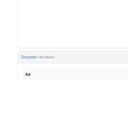
Dosyalar
(401 Bytes)
Ad
bib-8c8f6312-b65f-4820-af75-230c357efaf9.txt
md5:1eaf5bf50597251b63f9ca1fa7b14dbc