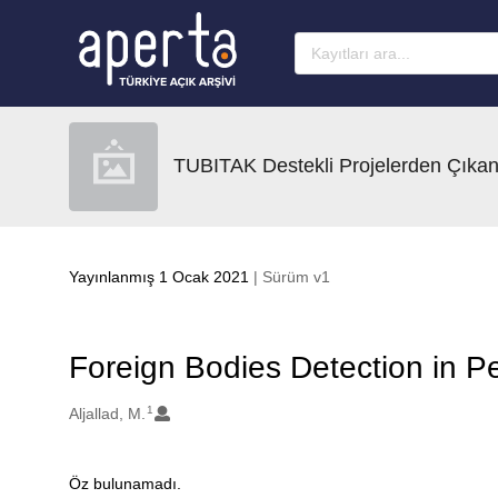
Ana sayfaya geç
TUBITAK Destekli Projelerden Çıkan
Yayınlanmış 1 Ocak 2021
| Sürüm v1
Foreign Bodies Detection in P
1
Oluşturanlar
Aljallad, M.
Öz bulunamadı.
Açıklama