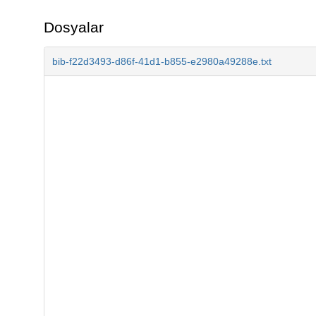
Dosyalar
bib-f22d3493-d86f-41d1-b855-e2980a49288e.txt