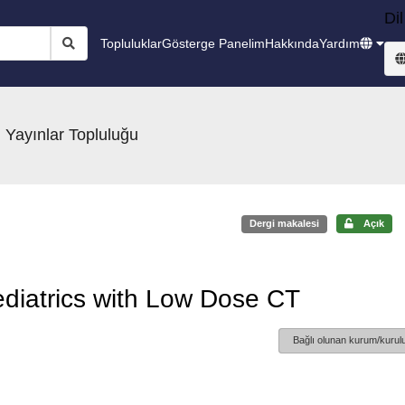
Dil
Topluluklar
Gösterge Panelim
Hakkında
Yardım
 Yayınlar Topluluğu
Dergi makalesi
Açık
ediatrics with Low Dose CT
Bağlı olunan kurum/kurulu