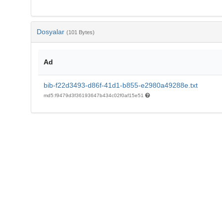
Dosyalar
(101 Bytes)
Ad
bib-f22d3493-d86f-41d1-b855-e2980a49288e.txt
md5:f9479d3f36193647b434c02f0af15e51