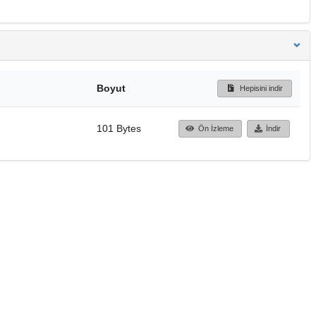
Boyut
Hepisini indir
101 Bytes
Ön İzleme
İndir
Başa dön
TÜBİTAK ULAKBİM
Ulusal Akademik Ağ v