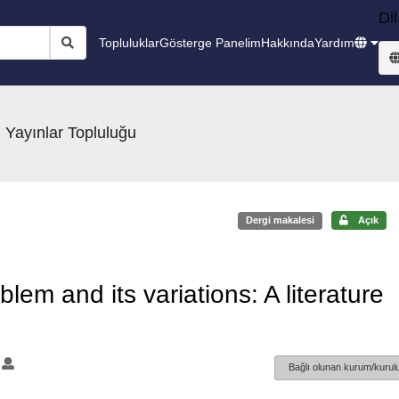
Dil
Topluluklar
Gösterge Panelim
Hakkında
Yardım
 Yayınlar Topluluğu
Dergi makalesi
Açık
blem and its variations: A literature
1
Bağlı olunan kurum/kurulu