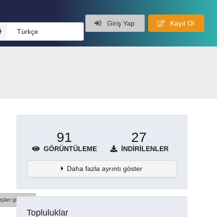
Giriş Yap
Kayıt Ol
Türkçe
91
27
GÖRÜNTÜLEME
İNDIRILENLER
Daha fazla ayrıntı göster
şları göster
Topluluklar