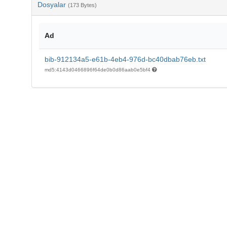
Dosyalar
(173 Bytes)
Ad
bib-912134a5-e61b-4eb4-976d-bc40dbab76eb.txt
md5:4143d0466896f64de0b0d86aab0e5bf4