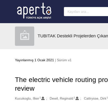
Ana sayfaya geç
TUBITAK Destekli Projelerden Çıkan
Yayınlanmış 1 Ocak 2021
| Sürüm v1
The electric vehicle routing pro
review
1
1
Oluşturanlar
Kucukoglu, Ilker
Dewil, Reginald
Cattrysse, Dirk