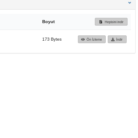
Boyut
Hepisini indir
173 Bytes
Ön İzleme
İndir
Başa dön
TÜBİTAK ULAKBİM
Ulusal Akademik Ağ v
Merkezi
Cahit Arf Bilgi Merke
© 2018 Tüm Hakları 