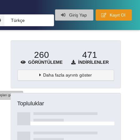
Giriş Yap
Kayıt Ol
Türkçe
260
471
GÖRÜNTÜLEME
İNDIRILENLER
Daha fazla ayrıntı göster
şları göster
Topluluklar