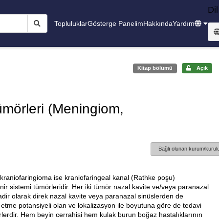
Dil
Topluluklar
Gösterge Panelim
Hakkında
Yardım
Kitap bölümü
Açık
ümörleri (Meningiom,
Bağlı olunan kurum/kurulu
raniofaringioma ise kraniofaringeal kanal (Rathke poşu)
inir sistemi tümörleridir. Her iki tümör nazal kavite ve/veya paranazal
adir olarak direk nazal kavite veya paranazal sinüslerden de
s etme potansiyeli olan ve lokalizasyon ile boyutuna göre de tedavi
rlerdir. Hem beyin cerrahisi hem kulak burun boğaz hastalıklarının